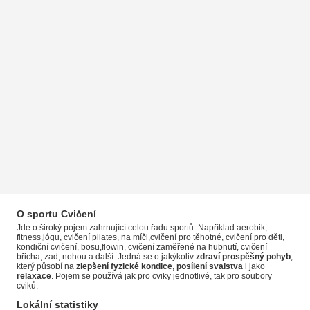
O sportu Cvičení
Jde o široký pojem zahrnující celou řadu sportů. Například aerobik,
fitness,jógu, cvičení pilates, na míči,cvičení pro těhotné, cvičení pro děti,
kondiční cvičení, bosu,flowin, cvičení zaměřené na hubnutí, cvičení
břicha, zad, nohou a další. Jedná se o jakýkoliv
zdraví prospěšný pohyb
,
který působí na
zlepšení fyzické kondice
,
posílení svalstva
i jako
relaxace
. Pojem se používá jak pro cviky jednotlivé, tak pro soubory
cviků.
Lokální statistiky