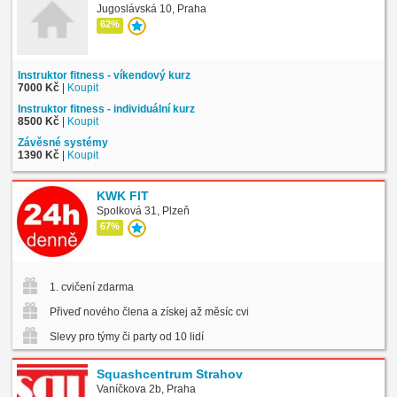
Jugoslávská 10, Praha
62%
Instruktor fitness - víkendový kurz
7000 Kč
|
Koupit
Instruktor fitness - individuální kurz
8500 Kč
|
Koupit
Závěsné systémy
1390 Kč
|
Koupit
KWK FIT
Spolková 31, Plzeň
67%
1. cvičení zdarma
Přiveď nového člena a získej až měsíc cvičení zdarma
Slevy pro týmy či party od 10 lidí
Squashcentrum Strahov
Vaníčkova 2b, Praha