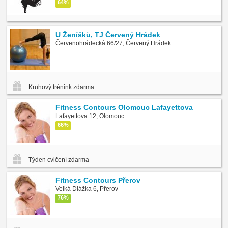
64%
U Ženíšků, TJ Červený Hrádek
Červenohrádecká 66/27, Červený Hrádek
Kruhový trénink zdarma
Fitness Contours Olomouc Lafayettova
Lafayettova 12, Olomouc
66%
Týden cvičení zdarma
Fitness Contours Přerov
Velká Dlážka 6, Přerov
76%