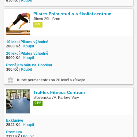
850 Kč
|
Koupit
Pilates Point studio a školící centrum
Jílová 29b, Brno
68%
10 lekcí Pilates výhodně
2800 Kč
|
Koupit
20 lekcí Pilates výhodně
5000 Kč
|
Koupit
Pronájem sálu na 1 hodinu
300 Kč
|
Koupit
Kupte permanentku na 20 lekcí a získejte jako bonus DVD zdarma
TruFlex Fitness Centrum
Slovenská 7A, Karlovy Vary
91%
Exklusive
2542 Kč
|
Koupit
Premium
2117 Kč
|
Koupit