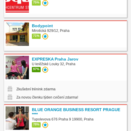
75%
Bodypoint
Mirotická 929/12, Praha
71%
EXPRESKA Praha Jarov
U kněžské Louky 32, Praha
97%
Zkušební trénink zdarma
Za novou členku týden cvičení zdarma!
BLUE ORANGE BUSINESS RESORT PRAGUE
****
Tupolevova 676 Praha 9 19900, Praha
78%