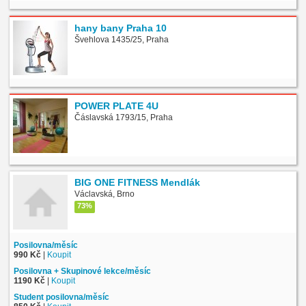
hany bany Praha 10
Švehlova 1435/25, Praha
POWER PLATE 4U
Čáslavská 1793/15, Praha
BIG ONE FITNESS Mendlák
Václavská, Brno
73%
Posilovna/měsíc
990 Kč
|
Koupit
Posilovna + Skupinové lekce/měsíc
1190 Kč
|
Koupit
Student posilovna/měsíc