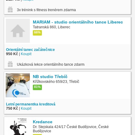
3x trénink s fitness trenérem zdarma
MARIAM - studio orientálního tance Liberec
Tatranská 860, Liberec
66%
Orientální tanec začátečnice
950 Kč
|
Koupit
Ukázková lekce orientálního tance zdarma
NB studio Třebíč
Křížkovského 659/23, Třebíč
81%
Letní permanentka kreditová
750 Kč
|
Koupit
Kredance
Dr. Stejskala 424/17 České Budějovice, České
Budějovice