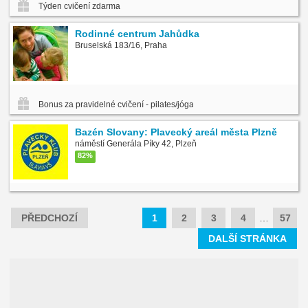
Týden cvičení zdarma
Rodinné centrum Jahůdka
Bruselská 183/16, Praha
Bonus za pravidelné cvičení - pilates/jóga
Bazén Slovany: Plavecký areál města Plzně
náměstí Generála Píky 42, Plzeň
82%
PŘEDCHOZÍ
1
2
3
4
…
57
DALŠÍ STRÁNKA