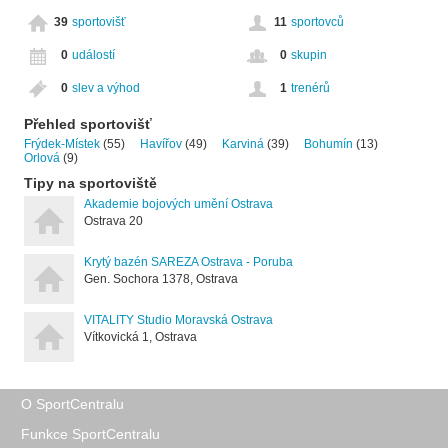
39
sportovišť
11
sportovců
0
událostí
0
skupin
0
slev a výhod
1
trenérů
Přehled sportovišť
Frýdek-Místek
(55)
Havířov
(49)
Karviná
(39)
Bohumín
(13)
Orlová
(9)
Tipy na sportoviště
Akademie bojových umění Ostrava
Ostrava 20
Krytý bazén SAREZA Ostrava - Poruba
Gen. Sochora 1378, Ostrava
VITALITY Studio Moravská Ostrava
Vítkovická 1, Ostrava
O SportCentralu
Funkce SportCentralu