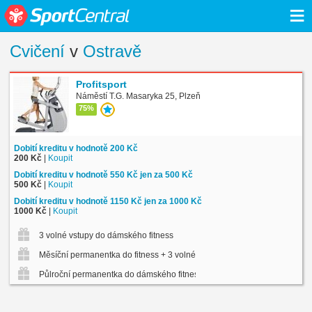
≡
Cvičení
v
Ostravě
Profitsport
Náměstí T.G. Masaryka 25, Plzeň
75%
Dobití kreditu v hodnotě 200 Kč
200 Kč
|
Koupit
Dobití kreditu v hodnotě 550 Kč jen za 500 Kč
500 Kč
|
Koupit
Dobití kreditu v hodnotě 1150 Kč jen za 1000 Kč
1000 Kč
|
Koupit
3 volné vstupy do dámského fitness
Měsíční permanentka do fitness + 3 volné vstupy na skup. lekce
Půlroční permanentka do dámského fitness