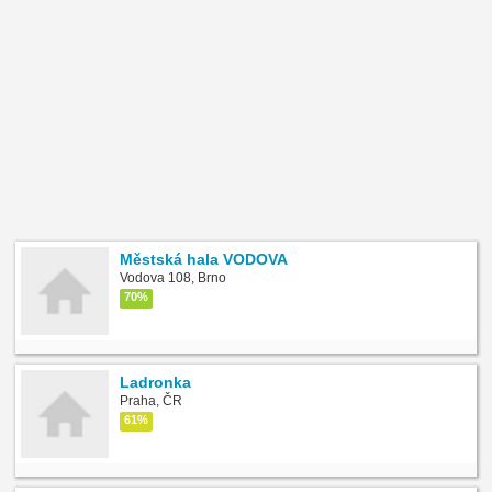
Městská hala VODOVA
Vodova 108, Brno
70%
Ladronka
Praha, ČR
61%