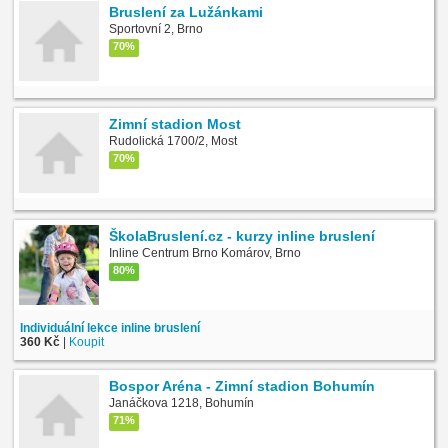
Bruslení za Lužánkami
Sportovní 2, Brno
70%
Zimní stadion Most
Rudolická 1700/2, Most
70%
ŠkolaBruslení.cz - kurzy inline bruslení
Inline Centrum Brno Komárov, Brno
80%
Individuální lekce inline bruslení
360 Kč
|
Koupit
Bospor Aréna - Zimní stadion Bohumín
Janáčkova 1218, Bohumín
71%