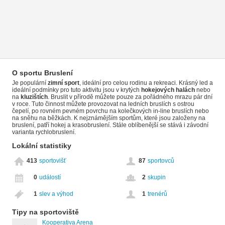
O sportu Bruslení
Je populární
zimní sport
, ideální pro celou rodinu a rekreaci. Krásný led a
ideální podmínky pro tuto aktivitu jsou v krytých
hokejových halách
nebo
na
kluzištích
. Bruslit v přírodě můžete pouze za pořádného mrazu pár dní
v roce. Tuto činnost můžete provozovat na ledních bruslích s ostrou
čepelí, po rovném pevném povrchu na kolečkových in-line bruslích nebo
na sněhu na běžkách. K nejznámějším sportům, které jsou založeny na
bruslení, patří hokej a krasobruslení. Stále oblíbenější se stává i závodní
varianta rychlobruslení.
Lokální statistiky
413
sportovišť
87
sportovců
0
událostí
2
skupin
1
slev a výhod
1
trenérů
Tipy na sportoviště
Kooperativa Arena