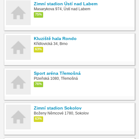
Zimní stadion Ústí nad Labem
Masarykova 974, Ústí nad Labem
75%
Kluziště hala Rondo
Křídlovická 34, Brno
63%
Sport aréna Třemošná
Plzeňská 1080, Třemošná
76%
Zimní stadion Sokolov
Boženy Němcové 1780, Sokolov
63%