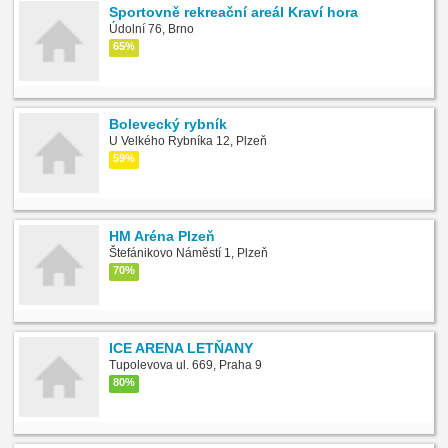
Sportovně rekreační areál Kraví hora
Údolní 76, Brno
65%
Bolevecký rybník
U Velkého Rybníka 12, Plzeň
59%
HM Aréna Plzeň
Štefánikovo Náměstí 1, Plzeň
70%
ICE ARENA LETŇANY
Tupolevova ul. 669, Praha 9
80%