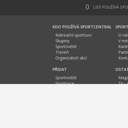
0
LIDÍ POUŽÍVÁ SP
KDO POUŽÍVÁ SPORTCENTRAL
SPORT
Rekreační sportovci
O ná
Skupiny
V méd
Sportoviště
Karié
Trenéři
Partn
Organizátoři akcí
Kont
PŘIDAT
OSTA
Sportoviště
Maga
Sportovce
TV - 
Skupinu
Anket
Trenéra
Spor
Událost
Sportoviště Sokolov:
A
B
C
D
E
Fitness Karlovy Vary
Squash
Bowling
Spinnin