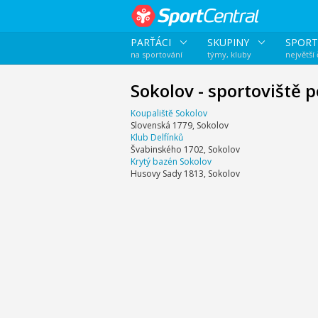
PARŤÁCI
SKUPINY
SPORT
na sportování
týmy, kluby
největší
Sokolov - sportoviště 
Koupaliště Sokolov
Slovenská 1779, Sokolov
Klub Delfínků
Švabinského 1702, Sokolov
Krytý bazén Sokolov
Husovy Sady 1813, Sokolov