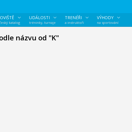
OVIŠTĚ
UDÁLOSTI
TRENÉŘI
VÝHODY
 český katalog
tréninky, turnaje
a instruktoři
na sportování
podle názvu od "K"