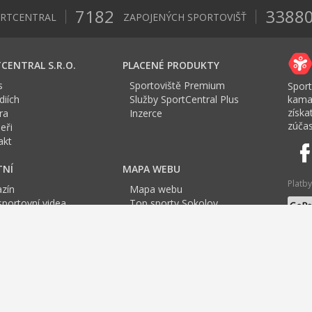
7182
3388
ORTCENTRAL
ZAPOJENÝCH SPORTOVIŠŤ
CENTRAL S.R.O.
PLACENÉ PRODUKTY
s
Sportoviště Premium
Sport
iích
Služby SportCentral Plus
kama
získ
ra
Inzerce
zúčas
eři
akt
TNÍ
MAPA WEBU
Platby
zín
Mapa webu
sportovní videa
Top sporty Sokolov
a Sport roku
Jazyk
tovní mapa
F
G
H
I
J
K
L
M
N
O
P
Q
R
S
T
U
g
Tenis Karlovy Vary
Jóga
Cvičení pro těhotné
Cvičení
TRX Karlovy Vary
Bad