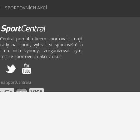
0
SPORTOVNÍCH AKCÍ
Central pomáhá lidem sportovat - najít
rády na sport, vybrat si sportoviště a
at na nich výhody, zorganizovat tým,
tnit se sportovních akcí v okolí.
 na SportCentralu
V
W
X
Y
Z
minton
Fitbox Karlovy Vary
Pilates
Bruslení