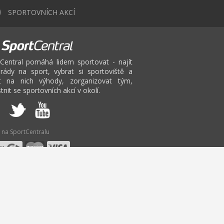
0
SPORTOVNÍCH AKCÍ
Central pomáhá lidem sportovat - najít
rády na sport, vybrat si sportoviště a
at na nich výhody, zorganizovat tým,
tnit se sportovních akcí v okolí.
 na SportCentralu
V
W
X
Y
Z
inton Praha
Fitbox
Pilates
Bruslení Praha