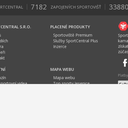
7182
3388
ORTCENTRAL
ZAPOJENÝCH SPORTOVIŠŤ
CENTRAL S.R.O.
PLACENÉ PRODUKTY
s
Sportoviště Premium
Sport
iích
Služby SportCentral Plus
kama
získ
ra
Inzerce
zúčas
eři
akt
TNÍ
MAPA WEBU
Platby
zín
Mapa webu
sportovní videa
Top sporty Jesenice
a Sport roku
Jazyk
tovní mapa
F
G
H
I
J
K
L
M
N
O
P
Q
R
S
T
U
ng
Tenis Praha
Jóga v Praze
Cvičení pro těhotné
Cvičení
TRX Praha
Badm