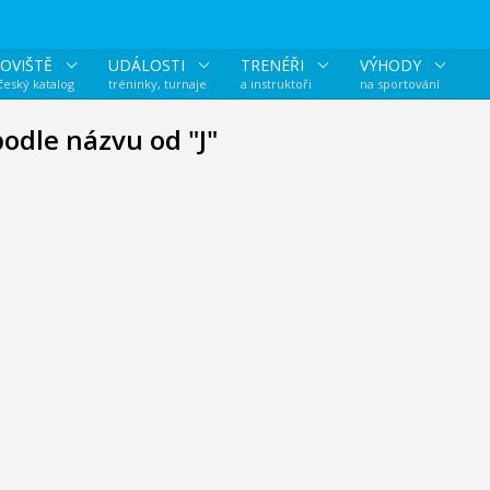
OVIŠTĚ
UDÁLOSTI
TRENÉŘI
VÝHODY
 český katalog
tréninky, turnaje
a instruktoři
na sportování
podle názvu od "J"