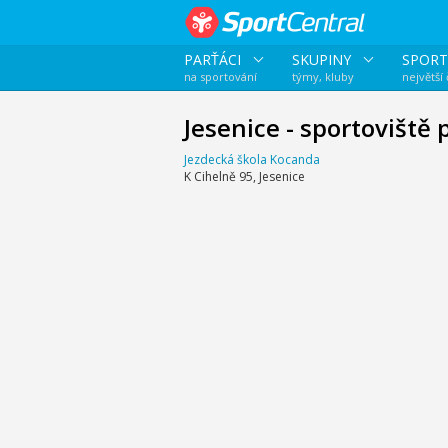
PARŤÁCI
SKUPINY
SPORT
na sportování
týmy, kluby
největší
Jesenice - sportoviště 
Jezdecká škola Kocanda
K Cihelně 95, Jesenice