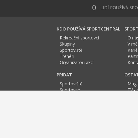
0
LIDÍ POUŽÍVÁ SP
KDO POUŽÍVÁ SPORTCENTRAL
SPORT
Rekreační sportovci
O ná
Skupiny
V méd
Sportoviště
Karié
Trenéři
Partn
Organizátoři akcí
Kont
PŘIDAT
OSTA
Sportoviště
Maga
Sportovce
TV - 
Skupinu
Anket
Trenéra
Spor
Událost
Sportoviště Jesenice:
A
B
C
D
E
Fitness centra Praha
Squash
Bowling
Spinni