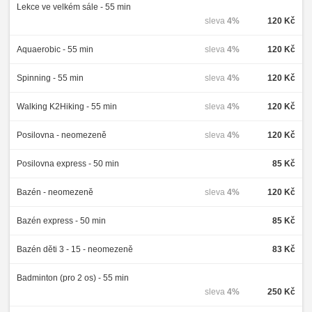
Lekce ve velkém sále - 55 min
sleva
4%
120 Kč
Aquaerobic - 55 min
sleva
4%
120 Kč
Spinning - 55 min
sleva
4%
120 Kč
Walking K2Hiking - 55 min
sleva
4%
120 Kč
Posilovna - neomezeně
sleva
4%
120 Kč
Posilovna express - 50 min
85 Kč
Bazén - neomezeně
sleva
4%
120 Kč
Bazén express - 50 min
85 Kč
Bazén děti 3 - 15 - neomezeně
83 Kč
Badminton (pro 2 os) - 55 min
sleva
4%
250 Kč