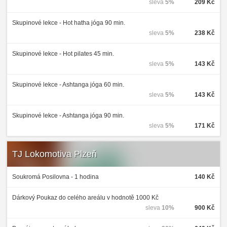
sleva
5%
209 Kč
Skupinové lekce - Hot hatha jóga 90 min.
sleva
5%
238 Kč
Skupinové lekce - Hot pilates 45 min.
sleva
5%
143 Kč
Skupinové lekce - Ashtanga jóga 60 min.
sleva
5%
143 Kč
Skupinové lekce - Ashtanga jóga 90 min.
sleva
5%
171 Kč
TJ Lokomotiva Plzeň
Soukromá Posilovna - 1 hodina
140 Kč
Dárkový Poukaz do celého areálu v hodnotě 1000 Kč
sleva
10%
900 Kč