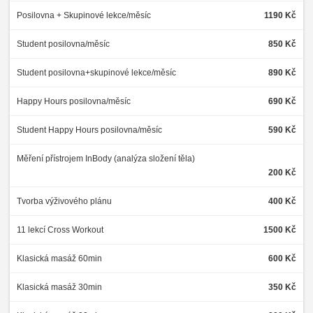
Posilovna + Skupinové lekce/měsíc
1190 Kč
Student posilovna/měsíc
850 Kč
Student posilovna+skupinové lekce/měsíc
890 Kč
Happy Hours posilovna/měsíc
690 Kč
Student Happy Hours posilovna/měsíc
590 Kč
Měření přístrojem InBody (analýza složení těla)
200 Kč
Tvorba výživového plánu
400 Kč
11 lekcí Cross Workout
1500 Kč
Klasická masáž 60min
600 Kč
Klasická masáž 30min
350 Kč