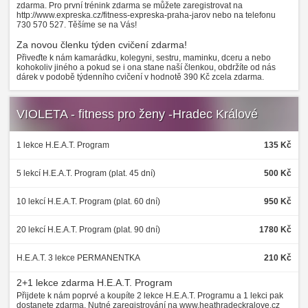
zdarma. Pro první trénink zdarma se můžete zaregistrovat na
http://www.expreska.cz/fitness-expreska-praha-jarov nebo na telefonu
730 570 527. Těšíme se na Vás!
Za novou členku týden cvičení zdarma!
Přiveďte k nám kamarádku, kolegyni, sestru, maminku, dceru a nebo
kohokoliv jiného a pokud se i ona stane naší členkou, obdržíte od nás
dárek v podobě týdenního cvičení v hodnotě 390 Kč zcela zdarma.
VIOLETA - fitness pro ženy -Hradec Králové
1 lekce H.E.A.T. Program
135 Kč
5 lekcí H.E.A.T. Program (plat. 45 dní)
500 Kč
10 lekcí H.E.A.T. Program (plat. 60 dní)
950 Kč
20 lekcí H.E.A.T. Program (plat. 90 dní)
1780 Kč
H.E.A.T. 3 lekce PERMANENTKA
210 Kč
2+1 lekce zdarma H.E.A.T. Program
Přijdete k nám poprvé a koupíte 2 lekce H.E.A.T. Programu a 1 lekci pak
dostanete zdarma. Nutné zaregistrování na www.heathradeckralove.cz