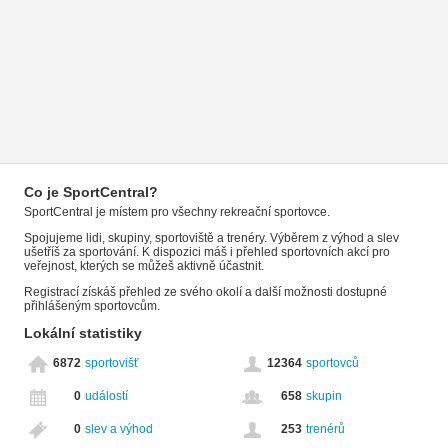
Co je SportCentral?
SportCentral je místem pro všechny rekreační sportovce.
Spojujeme lidi, skupiny, sportoviště a trenéry. Výběrem z výhod a slev
ušetříš za sportování. K dispozici máš i přehled sportovních akcí pro
veřejnost, kterých se můžeš aktivně účastnit.
Registrací získáš přehled ze svého okolí a další možnosti dostupné
přihlášeným sportovcům.
Lokální statistiky
6872
sportovišť
12364
sportovců
0
událostí
658
skupin
0
slev a výhod
253
trenérů