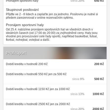
Pronájem sportovní haly
sleva
20%
640 Kč
Skupinové posilování
Přijďte ve 2 - 8 lidech a zaplaťte jen za jednoho. Posilovnu je nutné si
předem zarezervovat v online rezervačním sytému.
Pronájem sportovní haly
Od 25.4. nabízíme pronájem sportovních hal ve všedních dnech v
ideálních časech (od 17:00 do 20:00) za zvýhodněné ceny. Haly jsou
vhodné pro provozování celé řady sportů, například basketbal, futsal,
florbal, nohejbal, volejbal a další.
Profitsport
Dobití kreditu v hodnotě 200 Kč
200 Kč
Dobití kreditu v hodnotě 550 Kč jen za 500 Kč
sleva
9%
500 Kč
Dobití kreditu v hodnotě 1150 Kč jen za 1000 Kč
sleva
13%
1000 Kč
Dobití kreditu v hodnotě 2500 Kč jen za 2000 Kč
sleva
20%
2000 Kč