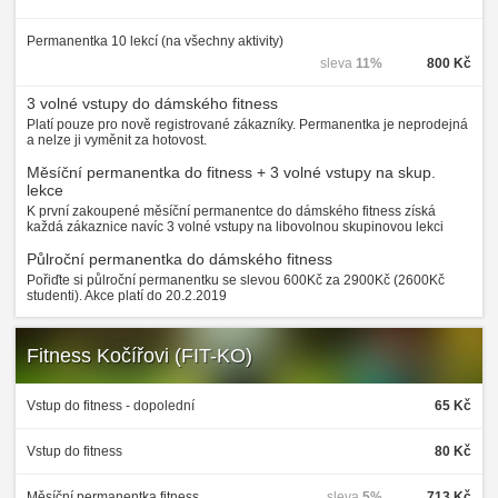
Permanentka 10 lekcí (na všechny aktivity)
sleva
11%
800 Kč
3 volné vstupy do dámského fitness
Platí pouze pro nově registrované zákazníky. Permanentka je neprodejná
a nelze ji vyměnit za hotovost.
Měsíční permanentka do fitness + 3 volné vstupy na skup.
lekce
K první zakoupené měsíční permanentce do dámského fitness získá
každá zákaznice navíc 3 volné vstupy na libovolnou skupinovou lekci
Půlroční permanentka do dámského fitness
Pořiďte si půlroční permanentku se slevou 600Kč za 2900Kč (2600Kč
studenti). Akce platí do 20.2.2019
Fitness Kočířovi (FIT-KO)
Vstup do fitness - dopolední
65 Kč
Vstup do fitness
80 Kč
Měsíční permanentka fitness
sleva
5%
713 Kč