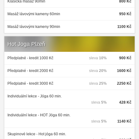
Klasická masáž 90min
800 Kč
Masáž lávovými kameny 60min
950 Kč
Masáž lávovými kameny 90min
1100 Kč
Hot Joga Plzeň
Předplatné - kredit 1000 Kč
sleva
10%
900 Kč
Předplatné - kredit 2000 Kč
sleva
20%
1600 Kč
Předplatné - kredit 3000 Kč
sleva
25%
2250 Kč
Individuální lekce - Jóga 60 min.
sleva
5%
428 Kč
Individuální lekce - HOT Jóga 60 min.
sleva
5%
1140 Kč
Skupinové lekce - Hot jóga 60 min.