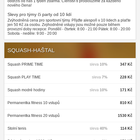
obdržíš od nás 1 týden zdarma. Členství ti prodloužíme za každého
nového člena!
Slevy pro týmy či party od 10 lidí
Zvýhodněná cena pro sportovní týmy. Přijďte alespoň v 10 lidech a plaťte
jen 50 Kč za osobu. Zvýhodněné vstupy jsou možné pouze během
provozní doby recepce: Pondělí - čtvrtek: 8:00 - 21:00 Pátek: 8:00 - 20:00
Sobota - neděle: 9:00 - 20:00
SQUASH-HAŠTAL
Squash PRIME TIME
sleva
10%
347 Kč
Squash PLAY TIME
sleva
7%
228 Kč
Squash modré hodiny
sleva
10%
171 Kč
Permanentka fitness 10 vstupů
810 Kč
Permanentka fitness 20 vstupů
1530 Kč
Stolní tenis
sleva
40%
114 Kč