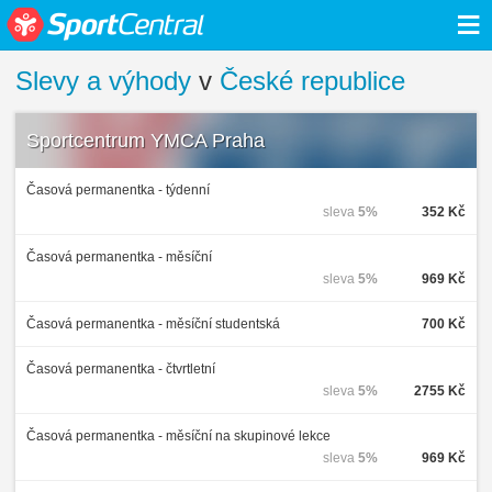
≡
Slevy a výhody
v
České republice
Sportcentrum YMCA Praha
Časová permanentka - týdenní
sleva
5%
352 Kč
Časová permanentka - měsíční
sleva
5%
969 Kč
Časová permanentka - měsíční studentská
700 Kč
Časová permanentka - čtvrtletní
sleva
5%
2755 Kč
Časová permanentka - měsíční na skupinové lekce
sleva
5%
969 Kč