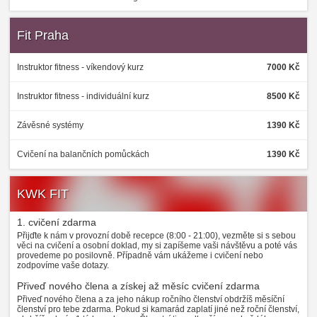
Fit Praha
Instruktor fitness - víkendový kurz
7000 Kč
Instruktor fitness - individuální kurz
8500 Kč
Závěsné systémy
1390 Kč
Cvičení na balančních pomůckách
1390 Kč
KWK FIT
1. cvičení zdarma
Přijďte k nám v provozní době recepce (8:00 - 21:00), vezměte si s sebou
věci na cvičení a osobní doklad, my si zapíšeme vaši návštěvu a poté vás
provedeme po posilovně. Případně vám ukážeme i cvičení nebo
zodpovíme vaše dotazy.
Přiveď nového člena a získej až měsíc cvičení zdarma
Přiveď nového člena a za jeho nákup ročního členství obdržíš měsíční
členství pro tebe zdarma. Pokud si kamarád zaplatí jiné než roční členství,