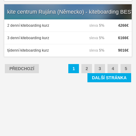
kite centrum Rujána (Německo) - kiteboarding BES
2 denní kiteboarding kurz
sleva
5%
4266€
3 denní kiteboarding kurz
sleva
5%
6166€
týdenní kiteboarding kurz
sleva
5%
9016€
PŘEDCHOZÍ
1
2
3
4
5
DALŠÍ STRÁNKA