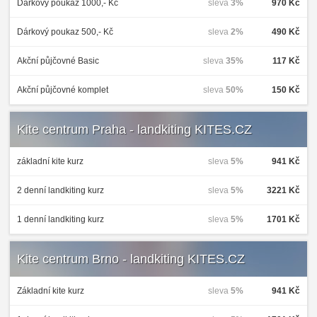
Dárkový poukaz 1000,- Kč
sleva
3%
970 Kč
Dárkový poukaz 500,- Kč
sleva
2%
490 Kč
Akční půjčovné Basic
sleva
35%
117 Kč
Akční půjčovné komplet
sleva
50%
150 Kč
Kite centrum Praha - landkiting KITES.CZ
základní kite kurz
sleva
5%
941 Kč
2 denní landkiting kurz
sleva
5%
3221 Kč
1 denní landkiting kurz
sleva
5%
1701 Kč
Kite centrum Brno - landkiting KITES.CZ
Základní kite kurz
sleva
5%
941 Kč