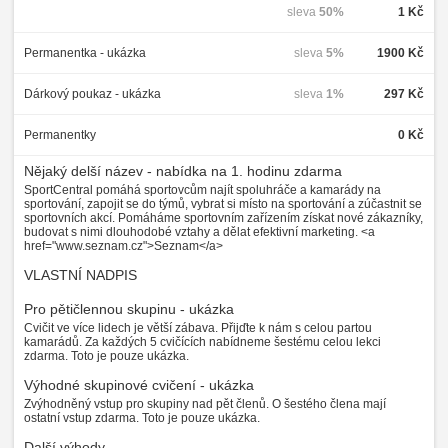
sleva
50%
1 Kč
Permanentka - ukázka
sleva
5%
1900 Kč
Dárkový poukaz - ukázka
sleva
1%
297 Kč
Permanentky
0 Kč
Nějaký delší název - nabídka na 1. hodinu zdarma
SportCentral pomáhá sportovcům najít spoluhráče a kamarády na
sportování, zapojit se do týmů, vybrat si místo na sportování a zúčastnit se
sportovních akcí. Pomáháme sportovním zařízením získat nové zákazníky,
budovat s nimi dlouhodobé vztahy a dělat efektivní marketing. <a
href="www.seznam.cz">Seznam</a>
VLASTNÍ NADPIS
Pro pětičlennou skupinu - ukázka
Cvičit ve více lidech je větší zábava. Přijďte k nám s celou partou
kamarádů. Za každých 5 cvičících nabídneme šestému celou lekci
zdarma. Toto je pouze ukázka.
Výhodné skupinové cvičení - ukázka
Zvýhodněný vstup pro skupiny nad pět členů. O šestého člena mají
ostatní vstup zdarma. Toto je pouze ukázka.
Další výhody