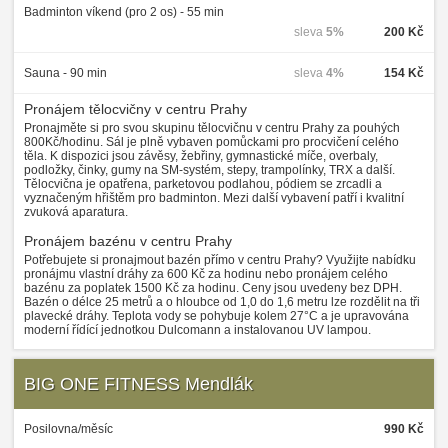
Badminton víkend (pro 2 os) - 55 min
sleva
5%
200 Kč
Sauna - 90 min
sleva
4%
154 Kč
Pronájem tělocvičny v centru Prahy
Pronajměte si pro svou skupinu tělocvičnu v centru Prahy za pouhých
800Kč/hodinu. Sál je plně vybaven pomůckami pro procvičení celého
těla. K dispozici jsou závěsy, žebřiny, gymnastické míče, overbaly,
podložky, činky, gumy na SM-systém, stepy, trampolínky, TRX a další.
Tělocvična je opatřena, parketovou podlahou, pódiem se zrcadli a
vyznačeným hřištěm pro badminton. Mezi další vybavení patří i kvalitní
zvuková aparatura.
Pronájem bazénu v centru Prahy
Potřebujete si pronajmout bazén přímo v centru Prahy? Využijte nabídku
pronájmu vlastní dráhy za 600 Kč za hodinu nebo pronájem celého
bazénu za poplatek 1500 Kč za hodinu. Ceny jsou uvedeny bez DPH.
Bazén o délce 25 metrů a o hloubce od 1,0 do 1,6 metru lze rozdělit na tři
plavecké dráhy. Teplota vody se pohybuje kolem 27°C a je upravována
moderní řídící jednotkou Dulcomann a instalovanou UV lampou.
BIG ONE FITNESS Mendlák
Posilovna/měsíc
990 Kč