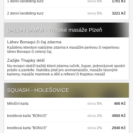
1 denní landkiting kurz
sleva
5%
1701 Kč
2 denní landkiting kurz
sleva
5%
3221 Kč
SALON SAMUI - Thajské masáže Plzeň
Láhev Bonaqui či čaj zdarma
Každému klientovi nabízíme zdarma k masážím perlivou či neperlivou
láhev Bonaqui či zelený čaj.
Zažijte Thajský déšť
Na recepci obdrží každý klient zdarma ručník, župan, jednorázové spodní
prádlo a pantofle. Nabídka platí pro aromamasáže, masáže lávovými
kameny, masáže maminek a dětí a reflexní či thajskou masáž
SQUASH - HOLEŠOVICE
Měsíční karta
sleva
5%
466 Kč
kreditová karta "BONUS"
sleva
2%
4900 Kč
kreditová karta "BONUS"
sleva
2%
2940 Kč