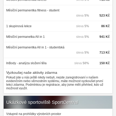
Měsíční permanentka fitness - student
sleva
5%
523 Kč
1 skupinová lekce
sleva
5%
86 Kč
Měsíční permanetka All in 1
sleva
5%
941 Kč
Měsíční permanentka All in 1 - studentská
sleva
5%
713 Kč
InBody - analýza složení těla
sleva
50%
150 Kč
Vyzkoušej naše aktivity zdarma
Pokud jste u nás ještě nikdy nebyli, nejste zaregistrovaní v našem
evidenčním nebo věrnostním systému, máte možnost vyzkoušet první
lekci zdarma. Podmínkou je registrace, aby jsme měli přehled, kdo už
možnost využil.
Ukázkové sportoviště SportCentral
Vstupné na prohlídky výrobních prostor