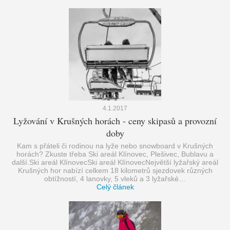
4.1.2017
Lyžování v Krušných horách - ceny skipasů a provozní
doby
Kam s přáteli či rodinou na lyže nebo snowboard v Krušných
horách? Zkuste třeba Ski areál Klínovec, Plešivec, Bublavu a
další.Ski areál KlínovecSki areál KlínovecNejvětší lyžařský areál
Krušných hor nabízí celkem 18 kilometrů sjezdovek různých
obtížností, 4 lanovky, 5 vleků a 3 lyžařské…
Celý článek