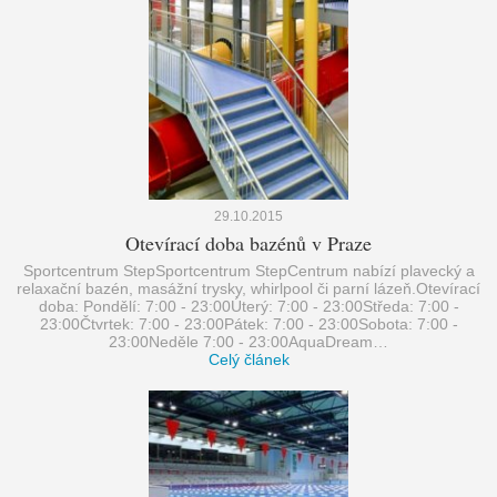
29.10.2015
Otevírací doba bazénů v Praze
Sportcentrum StepSportcentrum StepCentrum nabízí plavecký a
relaxační bazén, masážní trysky, whirlpool či parní lázeň.Otevírací
doba: Pondělí: 7:00 - 23:00Úterý: 7:00 - 23:00Středa: 7:00 -
23:00Čtvrtek: 7:00 - 23:00Pátek: 7:00 - 23:00Sobota: 7:00 -
23:00Neděle 7:00 - 23:00AquaDream…
Celý článek