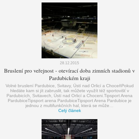
28.12.2015
Bruslení pro veřejnost - otevírací doba zimních stadionů v
Pardubickém kraji
Volné bruslení Pardubice, Svitavy, Ústí nad Orlicí a ChoceňPokud
hledáte kam si jít zabruslit, tak můžete využít též sportovišť v
Pardubicích, Svitavech, Ústí nad Orlicí a Choceni.Tipsport Arena
PardubiceTipsport arena PardubiceTipsport Arena Pardubice je
jednou z multifunkčních hal, která se může…
Celý článek