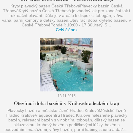
Krytý plavecký bazén Česká TřebováPlavecký bazén Česká
TřebováKrytý bazén Česká Třebová je vhodný jak pro kondiční tak i
rekreační plavání. Dále je v areálu k dispozici tobogán, vířivá
vana, parní komory a dětský bazén.Otevírací doba krytého bazénu v
České TřebovéPondělí: 10:00 - 17:30Úterý: 5…
Celý článek
13.11.2015
Otevírací doba bazénů v Královéhradeckém kraji
Plavecký bazén a městské lázně Hradec KrálovéMěstské lázně
Hradec KrálovéV aquacentru Hradec Králové naleznete plavecký
bazén, rekreační bazén s vlnobitím, tobogán, dětský bazén se
skluzavkou, kruhový bazén s perličkovými lůžky, bazén s
podvodními masážemi, vířivý bazén, parní kabiny, saunu a další…