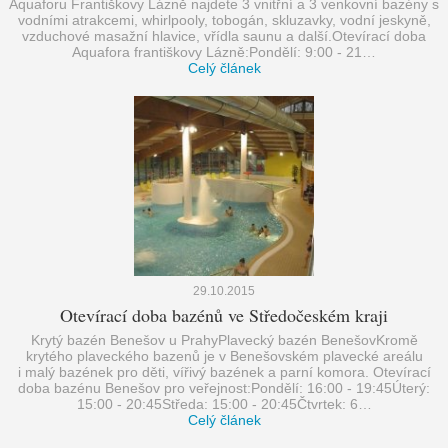
Aquaforu Františkovy Lázně najdete 3 vnitřní a 3 venkovní bazény s
vodními atrakcemi, whirlpooly, tobogán, skluzavky, vodní jeskyně,
vzduchové masažní hlavice, vřídla saunu a další.Otevírací doba
Aquafora františkovy Lázně:Pondělí: 9:00 - 21…
Celý článek
29.10.2015
Otevírací doba bazénů ve Středočeském kraji
Krytý bazén Benešov u PrahyPlavecký bazén BenešovKromě
krytého plaveckého bazenů je v Benešovském plavecké areálu
i malý bazének pro děti, vířivý bazének a parní komora. Otevírací
doba bazénu Benešov pro veřejnost:Pondělí: 16:00 - 19:45Úterý:
15:00 - 20:45Středa: 15:00 - 20:45Čtvrtek: 6…
Celý článek