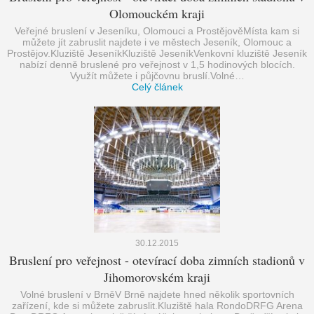
Olomouckém kraji
Veřejné bruslení v Jeseníku, Olomouci a ProstějověMísta kam si
můžete jít zabruslit najdete i ve městech Jeseník, Olomouc a
Prostějov.Kluziště JeseníkKluziště JeseníkVenkovní kluziště Jeseník
nabízí denně bruslené pro veřejnost v 1,5 hodinových blocích.
Využít můžete i půjčovnu bruslí.Volné…
Celý článek
30.12.2015
Bruslení pro veřejnost - otevírací doba zimních stadionů v
Jihomorovském kraji
Volné bruslení v BrněV Brně najdete hned několik sportovních
zařízení, kde si můžete zabruslit.Kluziště hala RondoDRFG Arena