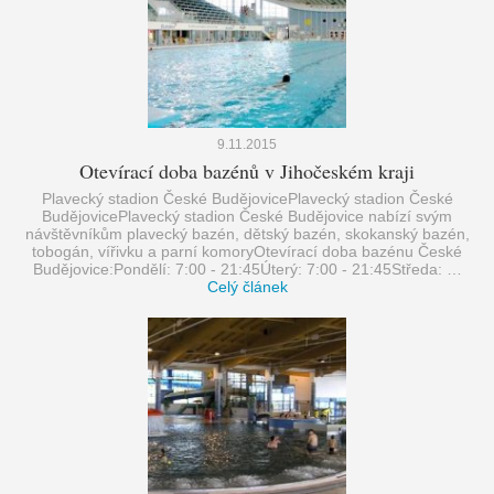
9.11.2015
Otevírací doba bazénů v Jihočeském kraji
Plavecký stadion České BudějovicePlavecký stadion České
BudějovicePlavecký stadion České Budějovice nabízí svým
návštěvníkům plavecký bazén, dětský bazén, skokanský bazén,
tobogán, vířivku a parní komoryOtevírací doba bazénu České
Budějovice:Pondělí: 7:00 - 21:45Úterý: 7:00 - 21:45Středa: …
Celý článek