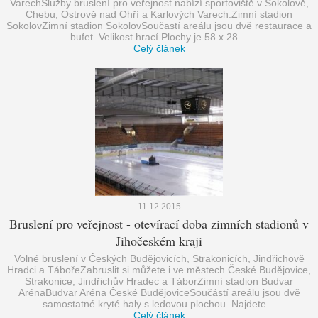
VarechSlužby bruslení pro veřejnost nabízí sportoviště v Sokolově,
Chebu, Ostrově nad Ohří a Karlových Varech.Zimní stadion
SokolovZimní stadion SokolovSoučastí areálu jsou dvě restaurace a
bufet. Velikost hrací Plochy je 58 x 28…
Celý článek
11.12.2015
Bruslení pro veřejnost - otevírací doba zimních stadionů v
Jihočeském kraji
Volné bruslení v Českých Budějovicích, Strakonicích, Jindřichově
Hradci a TábořeZabruslit si můžete i ve městech České Budějovice,
Strakonice, Jindřichův Hradec a TáborZimní stadion Budvar
ArénaBudvar Aréna České BudějoviceSoučástí areálu jsou dvě
samostatné kryté haly s ledovou plochou. Najdete…
Celý článek