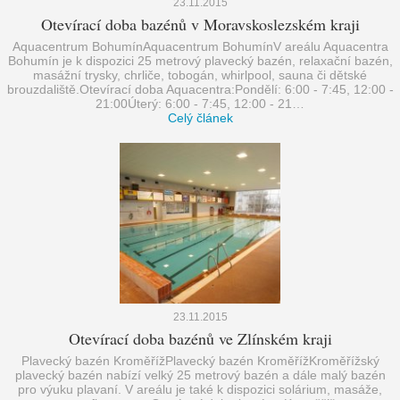
23.11.2015
Otevírací doba bazénů v Moravskoslezském kraji
Aquacentrum BohumínAquacentrum BohumínV areálu Aquacentra
Bohumín je k dispozici 25 metrový plavecký bazén, relaxační bazén,
masážní trysky, chrliče, tobogán, whirlpool, sauna či dětské
brouzdaliště.Otevírací doba Aquacentra:Pondělí: 6:00 - 7:45, 12:00 -
21:00Úterý: 6:00 - 7:45, 12:00 - 21…
Celý článek
23.11.2015
Otevírací doba bazénů ve Zlínském kraji
Plavecký bazén KroměřížPlavecký bazén KroměřížKroměřížský
plavecký bazén nabízí velký 25 metrový bazén a dále malý bazén
pro výuku plavaní. V areálu je také k dispozici solárium, masáže,