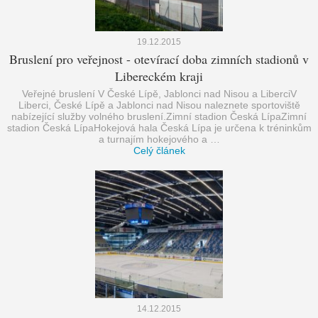
19.12.2015
Bruslení pro veřejnost - otevírací doba zimních stadionů v
Libereckém kraji
Veřejné bruslení V České Lípě, Jablonci nad Nisou a LiberciV
Liberci, České Lípě a Jablonci nad Nisou naleznete sportoviště
nabízející služby volného bruslení.Zimní stadion Česká LípaZimní
stadion Česká LípaHokejová hala Česká Lípa je určena k tréninkům
a turnajím hokejového a …
Celý článek
14.12.2015