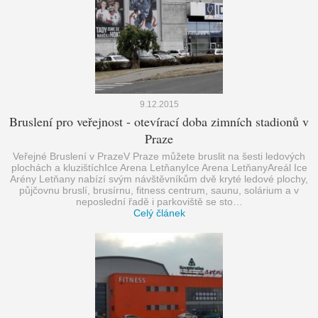
9.12.2015
Bruslení pro veřejnost - otevírací doba zimních stadionů v
Praze
Veřejné Bruslení v PrazeV Praze můžete bruslit na šesti ledových
plochách a kluzištíchIce Arena LetňanyIce Arena LetňanyAreál Ice
Arény Letňany nabízí svým návštěvníkům dvě kryté ledové plochy,
půjčovnu bruslí, brusírnu, fitness centrum, saunu, solárium a v
neposlední řadě i parkoviště se sto…
Celý článek