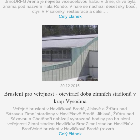
BrnoDRFG Arena je největší víceúčelovou halou v Brně, dříve byla
známá pod názvem Hala Rondo. V hale se nachází deset sky boxů,
čtyři VIP salonky, restaurace a další.…
Celý článek
30.12.2015
Bruslení pro veřejnost - otevírací doba zimních stadionů v
kraji Vysočina
Veřejné bruslení v Havlíčkově Brodě, Jihlavě a Žďáru nad
Sázavou Zimní stardiony v Havlíčkově Brodě, Jihlavě, Žďáru nad
Sázavou a Chotěboři nabízejí vyhrazené hodiny pro bruslení
veřejnosti.Zimní stadion Havlíčkův BrodZimní stadion Havlíčkův
BrodVolné bruslení v Havlíčkově Brodě (rozvrh…
Celý článek