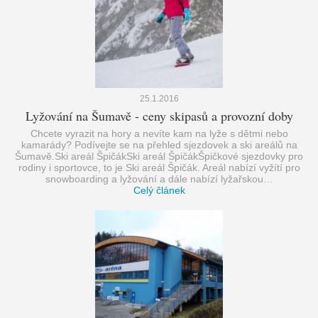
25.1.2016
Lyžování na Šumavě - ceny skipasů a provozní doby
Chcete vyrazit na hory a nevíte kam na lyže s dětmi nebo
kamarády? Podívejte se na přehled sjezdovek a ski areálů na
Šumavě.Ski areál ŠpičákSki areál ŠpičákŠpičkové sjezdovky pro
rodiny i sportovce, to je Ski areál Špičák. Areál nabízí vyžítí pro
snowboarding a lyžování a dále nabízí lyžařskou…
Celý článek