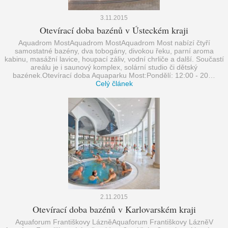
3.11.2015
Otevírací doba bazénů v Ústeckém kraji
Aquadrom MostAquadrom MostAquadrom Most nabízí čtyří
samostatné bazény, dva tobogány, divokou řeku, parní aroma
kabinu, masážní lavice, houpací záliv, vodní chrliče a další. Součastí
areálu je i saunový komplex, solární studio či dětský
bazének.Otevírací doba Aquaparku Most:Pondělí: 12:00 - 20…
Celý článek
2.11.2015
Otevírací doba bazénů v Karlovarském kraji
Aquaforum Františkovy LázněAquaforum Františkovy LázněV