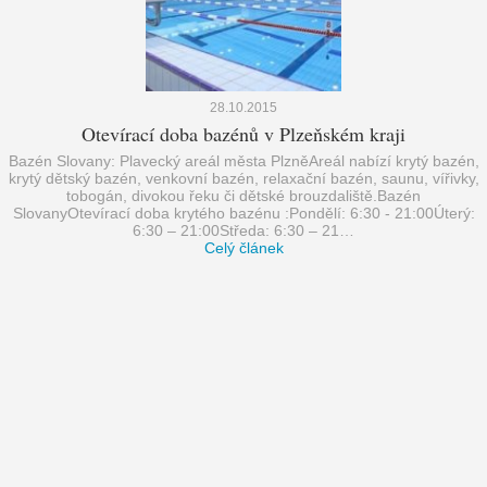
28.10.2015
Otevírací doba bazénů v Plzeňském kraji
Bazén Slovany: Plavecký areál města PlzněAreál nabízí krytý bazén,
krytý dětský bazén, venkovní bazén, relaxační bazén, saunu, vířivky,
tobogán, divokou řeku či dětské brouzdaliště.Bazén
SlovanyOtevírací doba krytého bazénu :Pondělí: 6:30 - 21:00Úterý:
6:30 – 21:00Středa: 6:30 – 21…
Celý článek