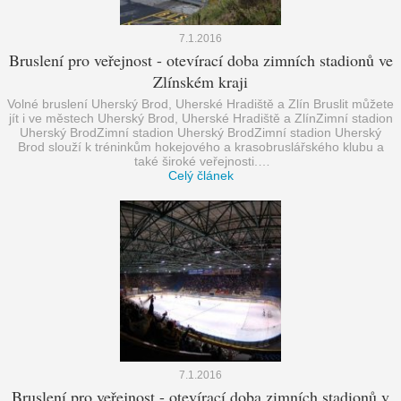
7.1.2016
Bruslení pro veřejnost - otevírací doba zimních stadionů ve
Zlínském kraji
Volné bruslení Uherský Brod, Uherské Hradiště a Zlín Bruslit můžete
jít i ve městech Uherský Brod, Uherské Hradiště a ZlínZimní stadion
Uherský BrodZimní stadion Uherský BrodZimní stadion Uherský
Brod slouží k tréninkům hokejového a krasobruslářského klubu a
také široké veřejnosti.…
Celý článek
7.1.2016
Bruslení pro veřejnost - otevírací doba zimních stadionů v