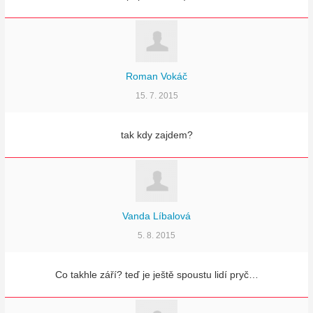
Roman Vokáč
15. 7. 2015
tak kdy zajdem?
Vanda Líbalová
5. 8. 2015
Co takhle září? teď je ještě spoustu lidí pryč…