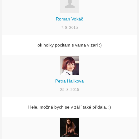
Roman Vokáč
7. 8. 2015
ok holky pocitam s vama v zari :)
Petra Halikova
25. 8. 2015
Hele, možná bych se v září také přidala. :)