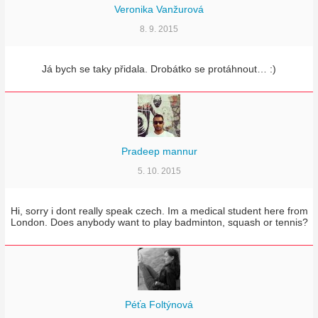
Veronika Vanžurová
8. 9. 2015
Já bych se taky přidala. Drobátko se protáhnout… :)
Pradeep mannur
5. 10. 2015
Hi, sorry i dont really speak czech. Im a medical student here from
London. Does anybody want to play badminton, squash or tennis?
Péťa Foltýnová