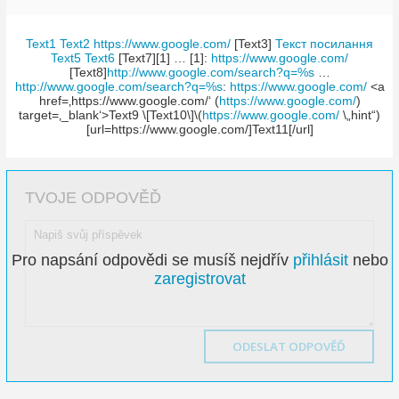
Text1
Text2
https://www.google.com/
[Text3]
Текст посилання
Text5
Text6
[Text7][1] … [1]:
https://www.google.com/
[Text8]
http://www.google.com/search?q=%s
…
http://www.google.com/search?q=%s
:
https://www.google.com/
<a
href=‚https:/­/www.google.com/‘ (
https://www.google.com/
)
target=‚_blan­k‘>Text9 \[Text10\]\(
https://www.google.com/
\„hint“)
[url=https://ww­w.google.com/]Tex­t11[/url]
TVOJE ODPOVĚĎ
Pro napsání odpovědi se musíš nejdřív
přihlásit
nebo
zaregistrovat