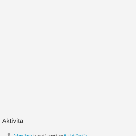
Aktivita
Adam Jech
je nyní fanouškem
Radek Dvořák