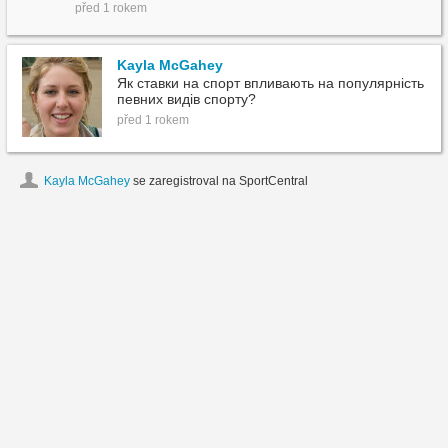
před 1 rokem
Kayla McGahey
Як ставки на спорт впливають на популярність
певних видів спорту?
před 1 rokem
Kayla McGahey
se zaregistroval na SportCentral