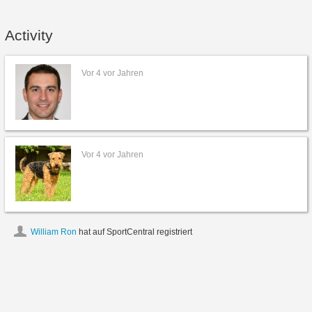
Activity
Vor 4 vor Jahren
Vor 4 vor Jahren
William Ron
hat auf SportCentral registriert