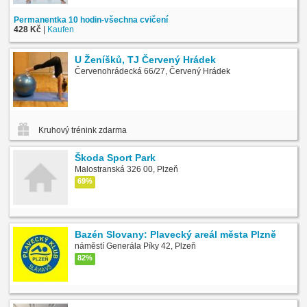
Permanentka 10 hodin-všechna cvičení
428 Kč
|
Kaufen
U Ženíšků, TJ Červený Hrádek
Červenohrádecká 66/27, Červený Hrádek
Kruhový trénink zdarma
Škoda Sport Park
Malostranská 326 00, Plzeň
69%
Bazén Slovany: Plavecký areál města Plzně
náměstí Generála Píky 42, Plzeň
82%