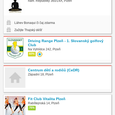
nám. Republiky 360/14A, Plzeň
Láhev Bonaqui či čaj zdarma
Zažijte Thajský déšť
Driving Range Plzeň - 1. Slovanský golfový
Club
Na Vyhlídce 242, Plzeň
60%
Centrum dětí a rodičů (CeDR)
Západní 18, Plzeň
Fit Club Vitalita Plzeň
Rabštejnská 14, Plzeň
76%