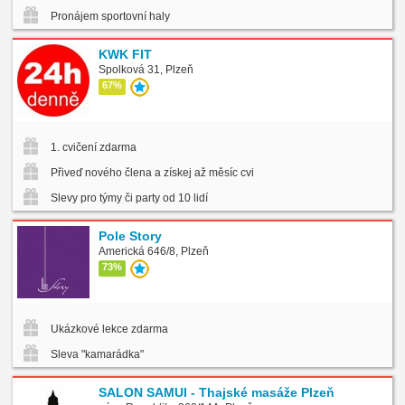
Pronájem sportovní haly
KWK FIT
Spolková 31, Plzeň
67%
1. cvičení zdarma
Přiveď nového člena a získej až měsíc cvičení zdarma
Slevy pro týmy či party od 10 lidí
Pole Story
Americká 646/8, Plzeň
73%
Ukázkové lekce zdarma
Sleva "kamarádka"
SALON SAMUI - Thajské masáže Plzeň