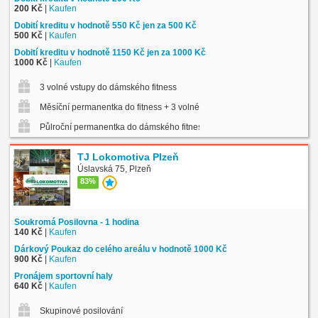
200 Kč
|
Kaufen
Dobití kreditu v hodnotě 550 Kč jen za 500 Kč
500 Kč
|
Kaufen
Dobití kreditu v hodnotě 1150 Kč jen za 1000 Kč
1000 Kč
|
Kaufen
3 volné vstupy do dámského fitness
Měsíční permanentka do fitness + 3 volné vstupy na skup. lekce
Půlroční permanentka do dámského fitness
TJ Lokomotiva Plzeň
Úslavská 75, Plzeň
83%
Soukromá Posilovna - 1 hodina
140 Kč
|
Kaufen
Dárkový Poukaz do celého areálu v hodnotě 1000 Kč
900 Kč
|
Kaufen
Pronájem sportovní haly
640 Kč
|
Kaufen
Skupinové posilování