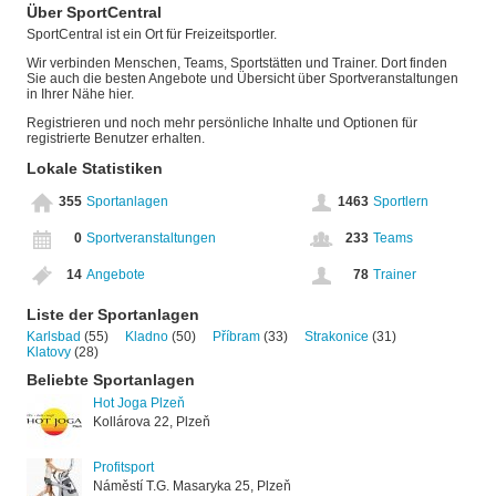
Über SportCentral
SportCentral ist ein Ort für Freizeitsportler.
Wir verbinden Menschen, Teams, Sportstätten und Trainer. Dort finden
Sie auch die besten Angebote und Übersicht über Sportveranstaltungen
in Ihrer Nähe hier.
Registrieren und noch mehr persönliche Inhalte und Optionen für
registrierte Benutzer erhalten.
Lokale Statistiken
355
Sportanlagen
1463
Sportlern
0
Sportveranstaltungen
233
Teams
14
Angebote
78
Trainer
Liste der Sportanlagen
Karlsbad
(55)
Kladno
(50)
Příbram
(33)
Strakonice
(31)
Klatovy
(28)
Beliebte Sportanlagen
Hot Joga Plzeň
Kollárova 22, Plzeň
Profitsport
Náměstí T.G. Masaryka 25, Plzeň