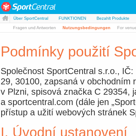
Über SportCentral
FUNKTIONEN
Bezahlt Produkte
Fragen und Antworten
Nutzungsbedingungen
For venu
Podmínky použití Spo
Společnost SportCentral s.r.o., IČ
29, 30100, zapsaná v obchodním r
v Plzni, spisová značka C 29354, j
a sportcentral.com (dále jen „Spor
přístup a užití webových stránek S
I. Úvodní ustanovení