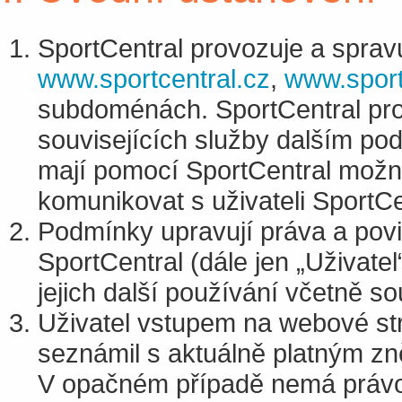
SportCentral provozuje a spravu
www.sportcentral.cz
,
www.sport
subdoménách. SportCentral pro
souvisejících služby dalším podn
mají pomocí SportCentral možn
komunikovat s uživateli SportCe
Podmínky upravují práva a povin
SportCentral (dále jen „Uživate
jejich další používání včetně so
Uživatel vstupem na webové str
seznámil s aktuálně platným zně
V opačném případě nemá právo