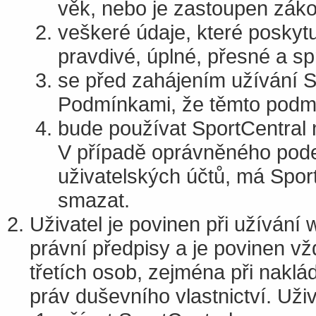
věk, nebo je zastoupen zá
veškeré údaje, které poskytu
pravdivé, úplné, přesné a sp
se před zahájením užívání S
Podmínkami, že těmto podmí
bude používat SportCentral 
V případě oprávněného podezř
uživatelských účtů, má Sport
smazat.
Uživatel je povinen při užíván
právní předpisy a je povinen vž
třetích osob, zejména při naklá
práv duševního vlastnictví. Uži