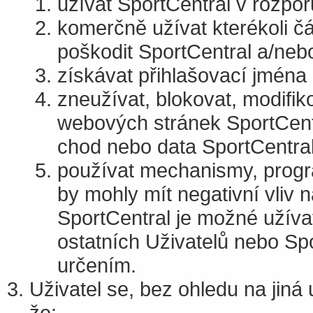
užívat SportCentral v rozpo
komerčně užívat kterékoli č
poškodit SportCentral a/neb
získávat přihlašovací jména 
zneužívat, blokovat, modifiko
webových stránek SportCentral
chod nebo data SportCentral
používat mechanismy, progr
by mohly mít negativní vliv 
SportCentral je možné užívat
ostatních Uživatelů nebo Spo
určením.
Uživatel se, bez ohledu na jin
že: