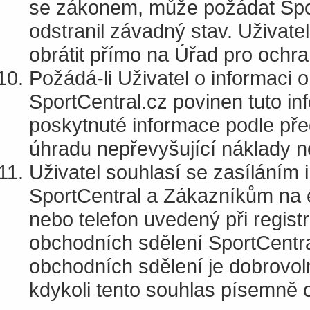
se zákonem, může požádat Spor
odstranil závadný stav. Uživat
obrátit přímo na Úřad pro ochr
Požádá-li Uživatel o informaci 
SportCentral.cz povinen tuto in
poskytnuté informace podle př
úhradu nepřevyšující náklady n
Uživatel souhlasí se zasíláním 
SportCentral a Zákazníkům na e
nebo telefon uvedený při regist
obchodních sdělení SportCentra
obchodních sdělení je dobrovol
kdykoli tento souhlas písemně o