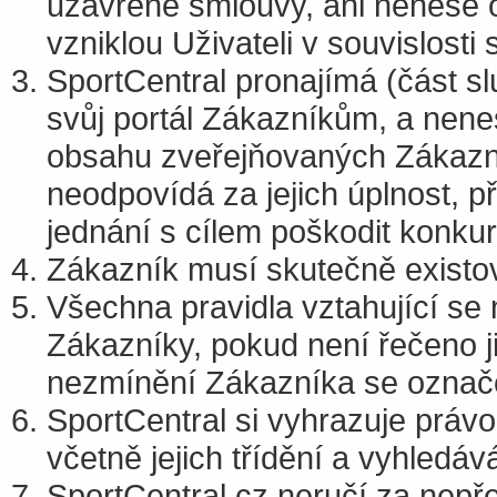
uzavřené smlouvy, ani nenese 
vzniklou Uživateli v souvislost
SportCentral pronajímá (část sl
svůj portál Zákazníkům, a nen
obsahu zveřejňovaných Zákazní
neodpovídá za jejich úplnost, p
jednání s cílem poškodit konk
Zákazník musí skutečně existov
Všechna pravidla vztahující se n
Zákazníky, pokud není řečeno j
nezmínění Zákazníka se označen
SportCentral si vyhrazuje práv
včetně jejich třídění a vyhledáv
SportCentral.cz neručí za nep