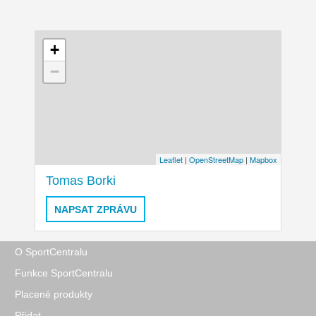
+
−
Leaflet
|
OpenStreetMap
|
Mapbox
Tomas Borki
NAPSAT ZPRÁVU
O SportCentralu
Funkce SportCentralu
Placené produkty
Přidat