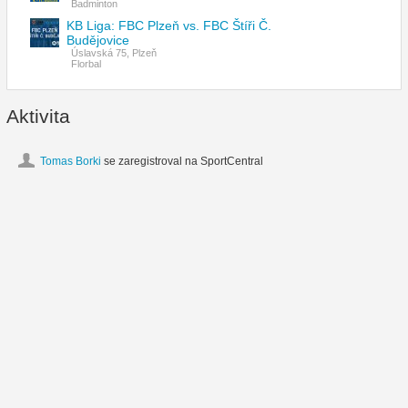
Badminton
KB Liga: FBC Plzeň vs. FBC Štíři Č.
Budějovice
Úslavská 75, Plzeň
Florbal
Aktivita
Tomas Borki
se zaregistroval na SportCentral