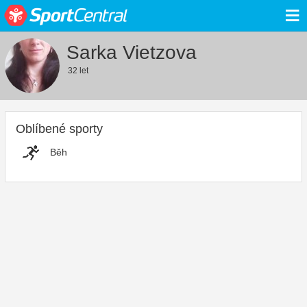
≡
Sarka Vietzova
32 let
Oblíbené sporty
Běh