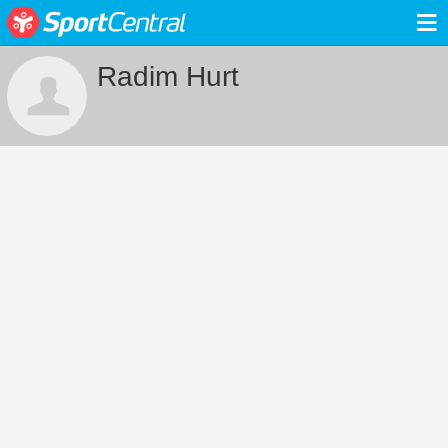
≡
Radim Hurt