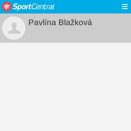
≡
Pavlína Blažková