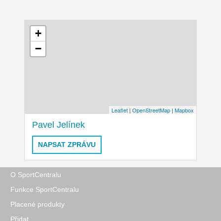
+
−
Leaflet
|
OpenStreetMap
|
Mapbox
Pavel Jelínek
NAPSAT ZPRÁVU
O SportCentralu
Funkce SportCentralu
Placené produkty
Přidat