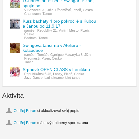
I Charleston Pilsen * Swingaři Plzně,
spojte se!
V Bezovce 20, Jižní Předměstí, Plzeň, Česko
Charleston, Tanec
Kurz bachaty 4 pro pokročilé s Kubou
a Janou od 11.9.17
náměstí Republiky 21, Vnitřní Město, Plzeň,
Česko
Bachata, Tanec
Swingová tančírna v Ateliéru -
kolaudace
náměstí Tomáše Garrigue Masaryka 8, Jižní
Předměstí, Plzeň, Česko
Tanec
Srpnové OPEN CLASS s Leničkou
Republikánská 45, Lobzy, Plzeň, Česko
Jazz Dance, Latinskoamerické tance
Aktivita
Ondřej Beran
si aktualizoval svůj popis
Ondřej Beran
má nový oblíbený sport
sauna