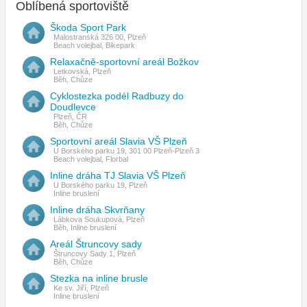
Oblíbená sportoviště
Škoda Sport Park
Malostranská 326 00, Plzeň
Beach volejbal, Bikepark
Relaxačně-sportovní areál Božkov
Letkovská, Plzeň
Běh, Chůze
Cyklostezka podél Radbuzy do
Doudlevce
Plzeň, ČR
Běh, Chůze
Sportovní areál Slavia VŠ Plzeň
U Borského parku 19, 301 00 Plzeň-Plzeň 3
Beach volejbal, Florbal
Inline dráha TJ Slavia VŠ Plzeň
U Borského parku 19, Plzeň
Inline bruslení
Inline dráha Skvrňany
Lábkova Soukupová, Plzeň
Běh, Inline bruslení
Areál Štruncovy sady
Štruncovy Sady 1, Plzeň
Běh, Chůze
Stezka na inline brusle
Ke sv. Jiří, Plzeň
Inline bruslení