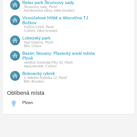
Relax park Štruncovy sady
Štruncovy sady, Plzeň
Horolezecká stěna, Inline bruslení
Víceúčelové hřiště a tělocvična TJ
Božkov
Poříční 215/6, Plzeň
Cvičení, Inline bruslení
Lobezský park
Nad Úslavou, Plzeň
Běh, Chůze
Bazén Slovany: Plavecký areál města
Plzně
náměstí Generála Píky 42, Plzeň
Aqua Aerobik, Cvičení
Bolevecký rybník
U Velkého Rybníka 12, Plzeň
Běh, Bruslení
Oblíbená místa
Plzen