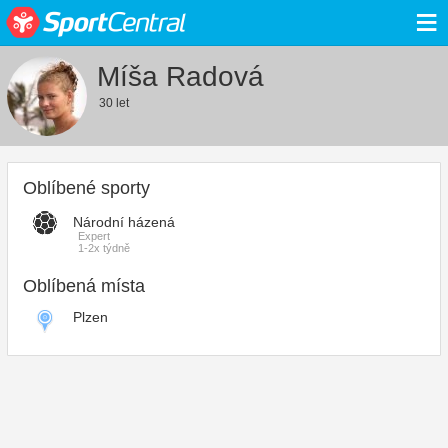
≡
Míša Radová
30 let
Oblíbené sporty
Národní házená
Expert
1-2x týdně
Oblíbená místa
Plzen