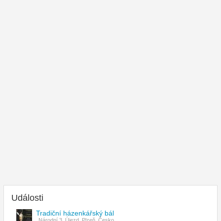
Události
Tradiční házenkářský bál
Národní 3, Újezd, Plzeň, Česko