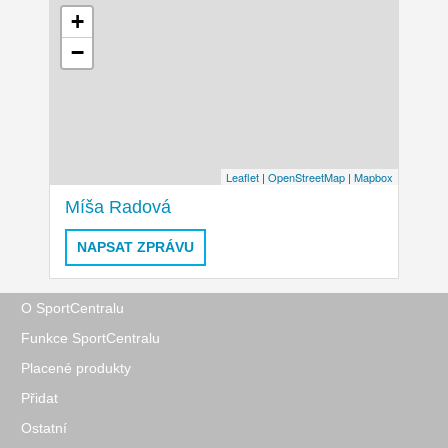
+
−
Leaflet
|
OpenStreetMap
|
Mapbox
Míša Radová
NAPSAT ZPRÁVU
O SportCentralu
Funkce SportCentralu
Placené produkty
Přidat
Ostatní