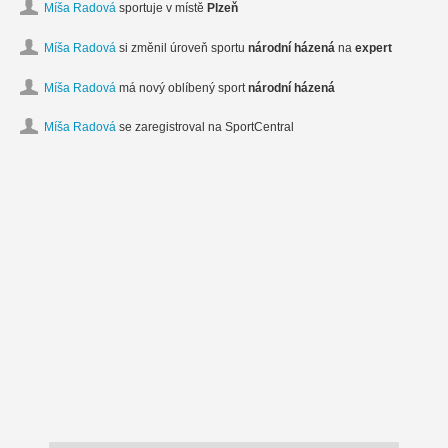
Míša Radová
sportuje v místě
Plzeň
Míša Radová
si změnil úroveň sportu
národní házená
na
expert
Míša Radová
má nový oblíbený sport
národní házená
Míša Radová
se zaregistroval na SportCentral