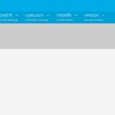
OVIŠTĚ
UDÁLOSTI
TRENÉŘI
VÝHODY
 český katalog
tréninky, turnaje
a instruktoři
na sportování