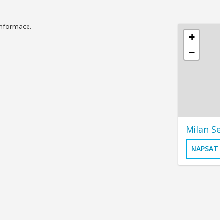
informace.
+
−
Milan Se
NAPSAT