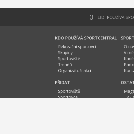
0
LIDÍ POUŽÍVÁ SP
KDO POUŽÍVÁ SPORTCENTRAL
SPORT
Rekreační sportovci
O ná
Skupiny
V méd
Sportoviště
Karié
Trenéři
Partn
Organizátoři akcí
Kont
PŘIDAT
OSTA
Sportoviště
Maga
Sportovce
TV - 
Skupinu
Anket
Trenéra
Spor
Událost
Sportoviště:
Praha
Praha
Praha
Br