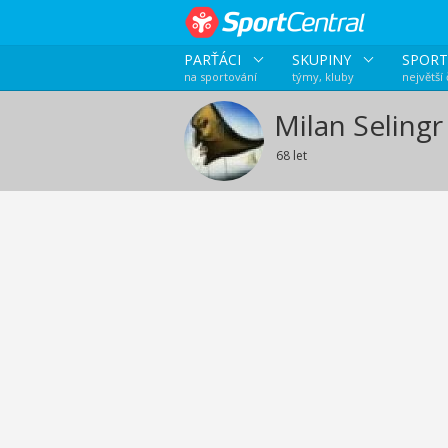
PARŤÁCI
SKUPINY
SPORT
na sportování
týmy, kluby
největší
Milan Selingr
68 let