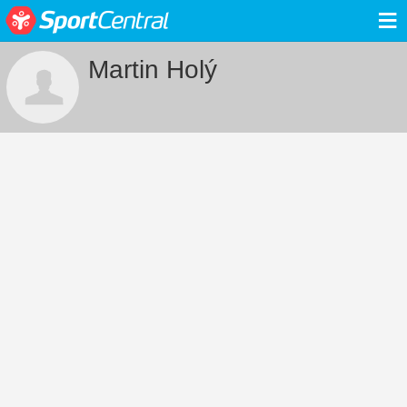
≡
Martin Holý