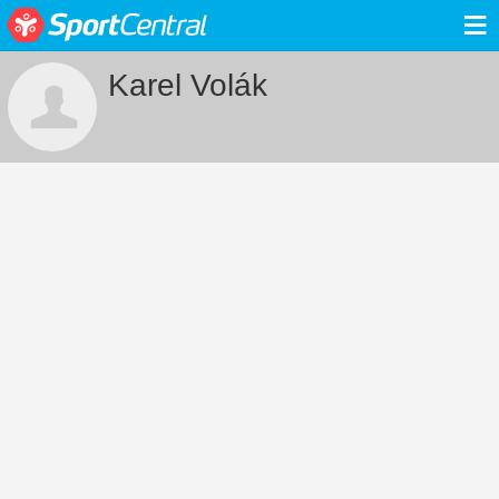
≡
Karel Volák