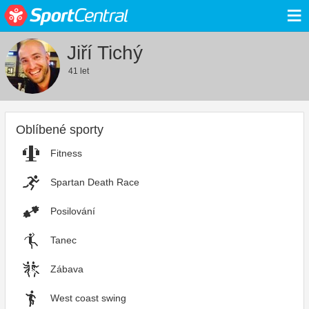
≡
Jiří Tichý
41 let
Oblíbené sporty
Fitness
Spartan Death Race
Posilování
Tanec
Zábava
West coast swing