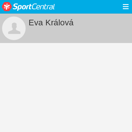
≡
Eva Králová