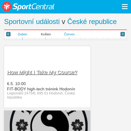
≡
Sportovní události
v
České republice
Duben
Květen
Červen
How Might I Take My Course?
6.5. 10:00
FIT-BODY high-tech trénink Hodonín
Legionářů 2475/6, 695 01 Hodonín, Česká
republika