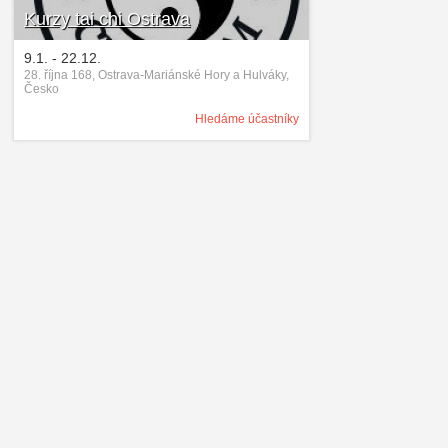
Kurzy tai chi Ostrava
9.1. - 22.12.
28. října 168, Ostrava-Mariánské Hory a Hulváky,
Česko
Hledáme účastníky