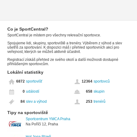
Co je SportCentral?
SportCentral je místem pro všechny rekreační sportovce.
Spojujeme lidi, skupiny, sportoviště a trenéry. Výběrem z výhod a slev
ušetříš za sportování. K dispozici máš i přehled sportovních akcí pro
veřejnost, kterých se můžeš aktivně účastnit.
Registrací získáš přehled ze svého okolí a další možnosti dostupné
přihlášeným sportovcům.
Lokální statistiky
6872
sportovišť
12364
sportovců
0
událostí
658
skupin
84
slev a výhod
253
trenérů
Tipy na sportoviště
Sportcentrum YMCA Praha
Na Poříčí 12, Praha
Hot Joga Plzeň