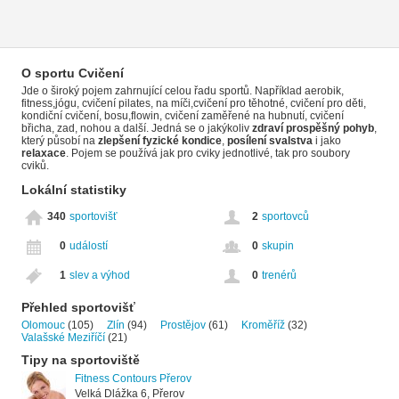
O sportu Cvičení
Jde o široký pojem zahrnující celou řadu sportů. Například aerobik,
fitness,jógu, cvičení pilates, na míči,cvičení pro těhotné, cvičení pro děti,
kondiční cvičení, bosu,flowin, cvičení zaměřené na hubnutí, cvičení
břicha, zad, nohou a další. Jedná se o jakýkoliv
zdraví prospěšný pohyb
,
který působí na
zlepšení fyzické kondice
,
posílení svalstva
i jako
relaxace
. Pojem se používá jak pro cviky jednotlivé, tak pro soubory
cviků.
Lokální statistiky
340
sportovišť
2
sportovců
0
událostí
0
skupin
1
slev a výhod
0
trenérů
Přehled sportovišť
Olomouc
(105)
Zlín
(94)
Prostějov
(61)
Kroměříž
(32)
Valašské Meziříčí
(21)
Tipy na sportoviště
Fitness Contours Přerov
Velká Dlážka 6, Přerov