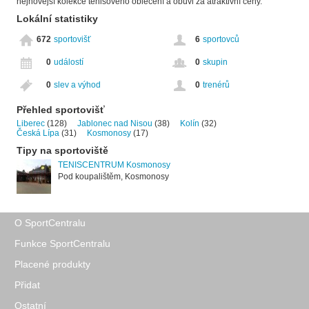
nejnovější kolekce tenisového oblečení a obuvi za atraktivní ceny.
Lokální statistiky
672
sportovišť
6
sportovců
0
událostí
0
skupin
0
slev a výhod
0
trenérů
Přehled sportovišť
Liberec
(128)
Jablonec nad Nisou
(38)
Kolín
(32)
Česká Lípa
(31)
Kosmonosy
(17)
Tipy na sportoviště
TENISCENTRUM Kosmonosy
Pod koupalištěm, Kosmonosy
O SportCentralu
Funkce SportCentralu
Placené produkty
Přidat
Ostatní