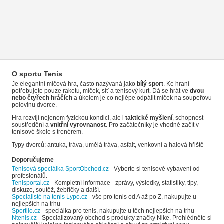
O sportu Tenis
Je elegantní míčová hra, často nazývaná jako
bílý sport
. Ke hraní
potřebujete pouze raketu, míček, síť a tenisový kurt. Dá se hrát ve
dvou
nebo čtyřech hráčích
a úkolem je co nejlépe odpálit míček na soupeřovu
polovinu dvorce.
Hra rozvíjí nejenom fyzickou kondici, ale i
taktické myšlení
, schopnost
soustředění a
vnitřní vyrovnanost
. Pro začátečníky je vhodné začít v
tenisové škole s trenérem.
Typy dvorců: antuka, tráva, umělá tráva, asfalt, venkovní a halová hřiště
Doporučujeme
Tenisová speciálka SportObchod.cz
- Vyberte si tenisové vybavení od
profesionálů.
Tenisportal.cz
- Kompletní informace - zprávy, výsledky, statistiky, tipy,
diskuze, soutěž, žebříčky a další.
Specialisté na tenis Lypo.cz
- vše pro tenis od A až po Z, nakupujte u
nejlepších na trhu
Sportilo.cz
- speciálka pro tenis, nakupujte u těch nejlepších na trhu
Ntenis.cz
- Specializovaný obchod s produkty značky Nike. Prohlédněte si