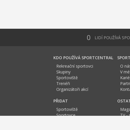
0
LIDÍ POUŽÍVÁ SP
KDO POUŽÍVÁ SPORTCENTRAL
SPORT
Rekreační sportovci
O ná
Skupiny
V méd
Sportoviště
Karié
Trenéři
Partn
Organizátoři akcí
Kont
PŘIDAT
OSTA
Sportoviště
Maga
Sportovce
TV - 
Skupinu
Anket
Trenéra
Spor