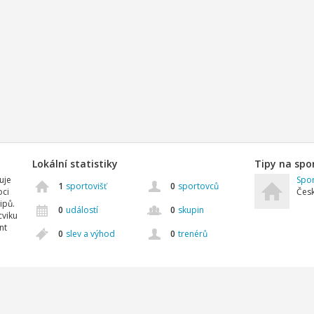
Lokální statistiky
Tipy na spo
uje
Spor
1
sportovišť
0
sportovců
oci
Česk
ipů.
0
událostí
0
skupin
cviku
nt
0
slev a výhod
0
trenérů