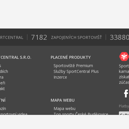
7182
3388
ORTCENTRAL
ZAPOJENÝCH SPORTOVIŠŤ
CENTRAL S.R.O.
PLACENÉ PRODUKTY
s
Sportoviště Premium
Sport
iích
Služby SportCentral Plus
kama
získ
ra
Inzerce
zúčas
eři
akt
TNÍ
MAPA WEBU
Platby
zín
Mapa webu
sportovní videa
Top sporty České Budějovice
a Sport roku
Jazyk
tovní mapa