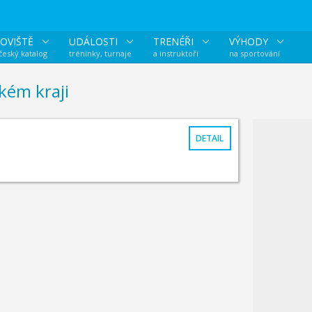
OVIŠTĚ
UDÁLOSTI
TRENÉŘI
VÝHODY
 český katalog
tréninky, turnaje
a instruktoři
na sportování
kém kraji
DETAIL