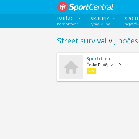
PARŤÁCI
SKUPINY
SPORT
na sportování
týmy, kluby
největší
Street survival
v
Jihočes
Sportcb.eu
České Budějovice 9
57%