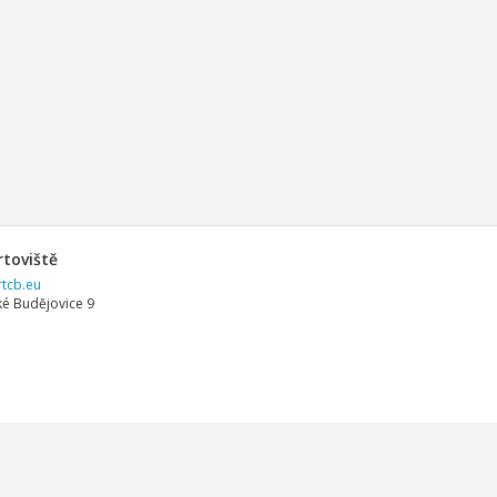
rtoviště
tcb.eu
é Budějovice 9