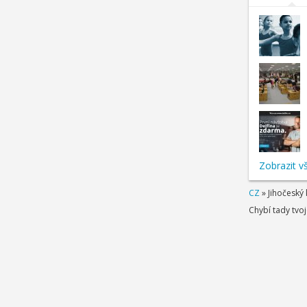
Zobrazit v
CZ
»
Jihočeský 
Chybí tady tvo