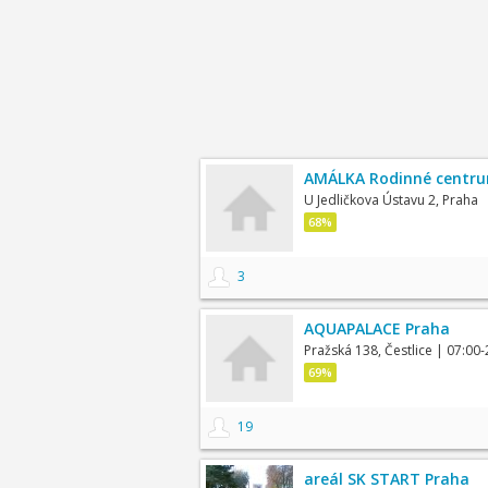
AMÁLKA Rodinné centrum
U Jedličkova Ústavu 2, Praha
68%
3
AQUAPALACE Praha
Pražská 138, Čestlice
| 07:00-
69%
19
areál SK START Praha