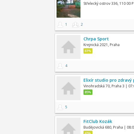
Střelecký ostrov 336, 110 00 
1
2
Chrpa Sport
Krejnická 2021, Praha
61%
4
Elixír studio pro zdravý
Vinohradská 70, Praha 3
| 07:
85%
5
FitClub Kozák
Budějovická 680, Praha
| 08:
65%