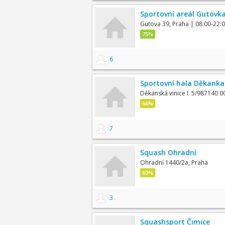
Sportovní areál Gutovk
Gutova 39, Praha
| 08:00-22:
75%
6
Sportovní hala Děkanka
Děkanská vinice I. 5/987140 0
66%
7
Squash Ohradní
Ohradní 1440/2a, Praha
60%
3
Squashsport Čimice