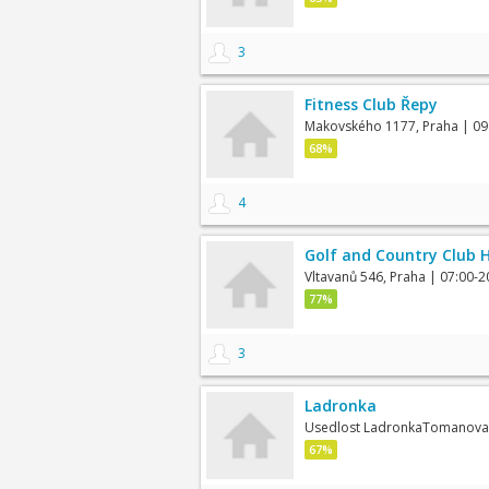
3
Fitness Club Řepy
Makovského 1177, Praha
| 09
68%
4
Golf and Country Club H
Vltavanů 546, Praha
| 07:00-2
77%
3
Ladronka
Usedlost LadronkaTomanova 
67%