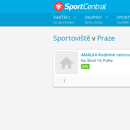
PARŤÁCI
SKUPINY
SPORT
na sportování
týmy, kluby
největší
Sportoviště
v
Praze
AMÁLKA Rodinné centr
Na Úbočí 10, Praha
82%
3