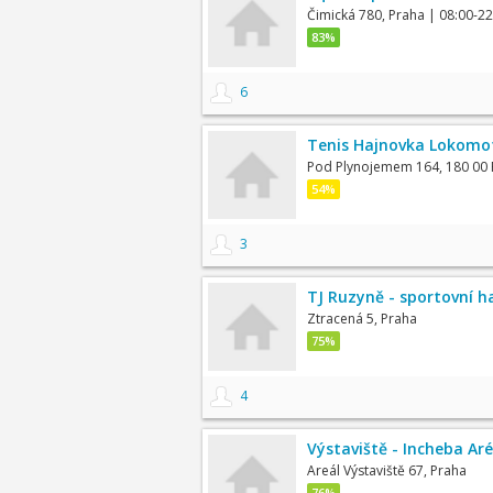
Čimická 780, Praha
| 08:00-22
83%
6
Tenis Hajnovka Lokomo
Pod Plynojemem 164, 180 00 
54%
3
TJ Ruzyně - sportovní h
Ztracená 5, Praha
75%
4
Výstaviště - Incheba Ar
Areál Výstaviště 67, Praha
76%