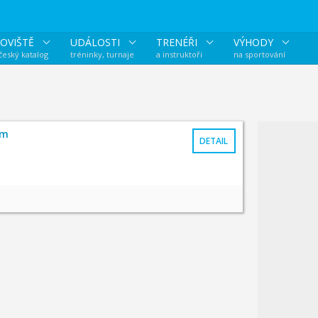
OVIŠTĚ
UDÁLOSTI
TRENÉŘI
VÝHODY
 český katalog
tréninky, turnaje
a instruktoři
na sportování
um
DETAIL