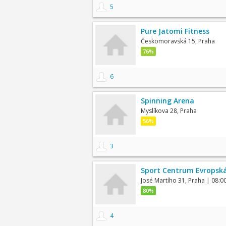
5
Pure Jatomi Fitness
Českomoravská 15, Praha
76%
6
Spinning Arena
Myslíkova 28, Praha
56%
3
Sport Centrum Evropsk
José Martího 31, Praha
| 08:0
80%
4