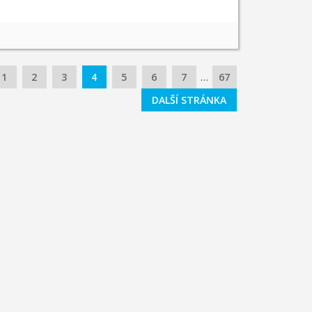
1
2
3
4
5
6
7
…
67
DALŠÍ STRÁNKA