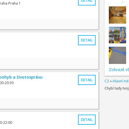
DETAIL
Praha-Praha 1
DETAIL
Zobrazit v
 pohyb a životosprávu
DETAIL
CZ
»
Hlavní mě
00-20:30
Chybí tady tvo
DETAIL
00-22:00