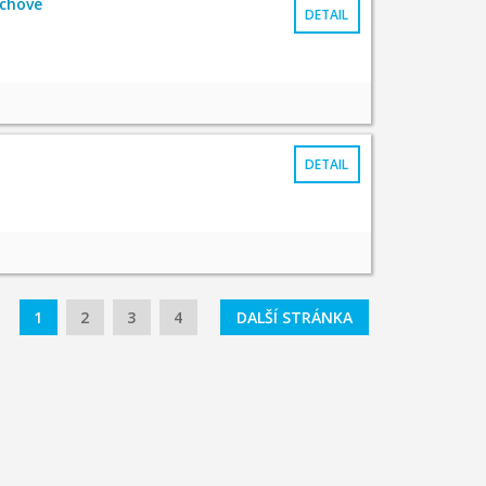
ychové
DETAIL
DETAIL
1
2
3
4
DALŠÍ STRÁNKA