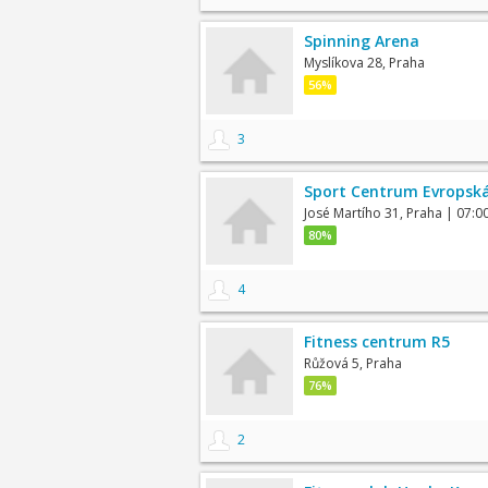
Spinning Arena
Myslíkova 28, Praha
56%
3
Sport Centrum Evropsk
José Martího 31, Praha
| 07:0
80%
4
Fitness centrum R5
Růžová 5, Praha
76%
2