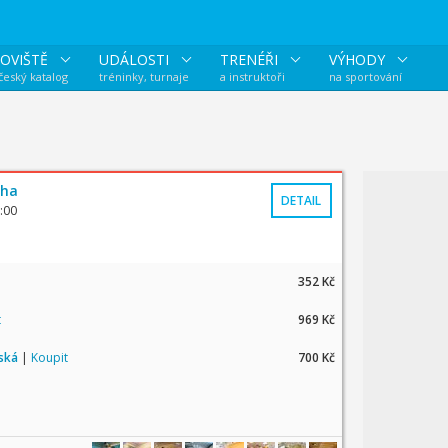
OVIŠTĚ
UDÁLOSTI
TRENÉŘI
VÝHODY
 český katalog
tréninky, turnaje
a instruktoři
na sportování
aha
DETAIL
:00
352 Kč
t
969 Kč
tská
|
Koupit
700 Kč