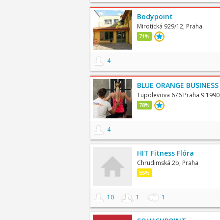
Bodypoint
Mirotická 929/12, Praha
71%
4
BLUE ORANGE BUSINESS
Tupolevova 676 Praha 9 1990
78%
4
HIT Fitness Flóra
Chrudimská 2b, Praha
55%
10
1
1