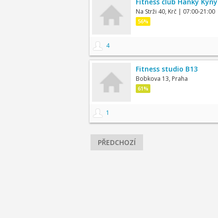
Fitness club Hanky Kyn
Na Strži 40, Krč
| 07:00-21:00
56%
4
Fitness studio B13
Bobkova 13, Praha
61%
1
PŘEDCHOZÍ