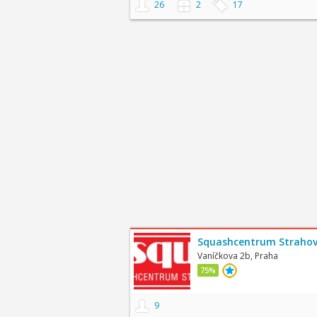
26
2
17
Squashcentrum Straho
Vaníčkova 2b, Praha
75%
9