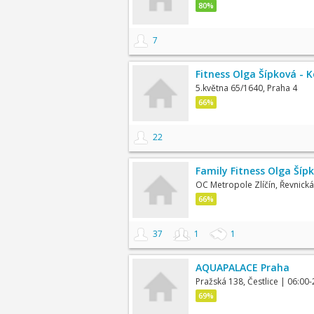
80%
7
Fitness Olga Šípková -
5.května 65/1640, Praha 4
66%
22
Family Fitness Olga Šípk
OC Metropole Zlíčín, Řevnická
66%
37
1
1
AQUAPALACE Praha
Pražská 138, Čestlice
| 06:00-
69%