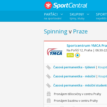
PARŤÁCI
SKUPINY
SPORT
na sportování
týmy, kluby
největší
Spinning
v
Praze
Sportcentrum YMCA Pr
Na Poříčí 12, Praha
| 06:30-22
61%
Časová permanentka - týdenní
|
Koupit
Časová permanentka - měsíční
|
Koupi
Časová permanentka - měsíční studen
Pronájem tělocvičny v centru Prahy
Pronájem bazénu v centru Prahy