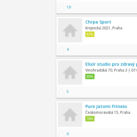
19
Chrpa Sport
Krejnická 2021, Praha
61%
4
Elixír studio pro zdravý
Vinohradská 70, Praha 3
| 07:
85%
5
Pure Jatomi Fitness
Českomoravská 15, Praha
76%
6