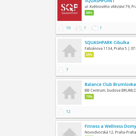
SQUASHPOINT
ul. Květnového vítězství 79, P
88%
10
1
1
SQUASHPARK Cibulka
Fabiánova 1134, Praha 5
| 07
68%
7
Balance Club Brumlovka
BB Centrum, budova BRUML
79%
12
Fitness a Wellness Dom
Novodvorská 12, Praha-Praha