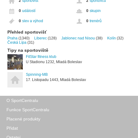
2
sportovišť
2
sportovců
0
událostí
0
skupin
0
slev a výhod
0
trenérů
Přehled sportovišť
Praha
(1340)
Liberec
(128)
Jablonec nad Nisou
(38)
Kolín
(32)
Česká Lípa
(31)
Tipy na sportoviště
FitStar fitness klub
U Stadionu 1232, Mladá Boleslav
Spinning-MB
17. Listopadu 1443, Mladá Boleslav
O SportCentralu
Funkce SportCentralu
Placené produkty
Přidat
Ostatní