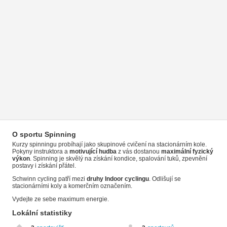
O sportu Spinning
Kurzy spinningu probíhají jako skupinové cvičení na stacionárním kole.
Pokyny instruktora a
motivující hudba
z vás dostanou
maximální fyzický
výkon
. Spinning je skvělý na získání kondice, spalování tuků, zpevnění
postavy i získání přátel.
Schwinn cycling patří mezi
druhy Indoor cyclingu
. Odlišují se
stacionárními koly a komerčním označením.
Vydejte ze sebe maximum energie.
Lokální statistiky