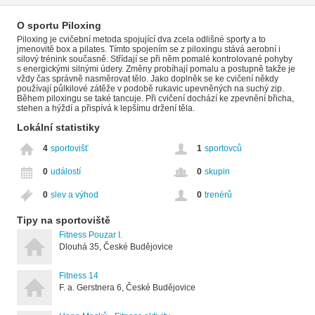
O sportu Piloxing
Piloxing je cvičební metoda spojující dva zcela odlišné sporty a to
jmenovitě box a pilates. Tímto spojením se z piloxingu stává aerobní i
silový trénink současně. Střídají se při něm pomalé kontrolované pohyby
s energickými silnými údery. Změny probíhají pomalu a postupně takže je
vždy čas správně nasměrovat tělo. Jako doplněk se ke cvičení někdy
používají půlkilové zátěže v podobě rukavic upevněných na suchý zip.
Během piloxingu se také tancuje. Při cvičení dochází ke zpevnění břicha,
stehen a hýždí a přispívá k lepšímu držení těla.
Lokální statistiky
4
sportovišť
1
sportovců
0
událostí
0
skupin
0
slev a výhod
0
trenérů
Tipy na sportoviště
Fitness Pouzar I.
Dlouhá 35, České Budějovice
Fitness 14
F. a. Gerstnera 6, České Budějovice