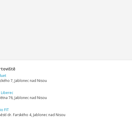
rtoviště
iluet
ckého 7, Jablonec nad Nisou
 Liberec
větna 76, Jablonec nad Nisou
io FIT
stí dr. Farského 4, Jablonec nad Nisou