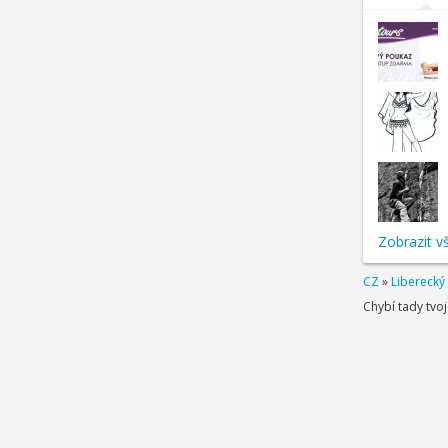
Zobrazit v
CZ
»
Liberecký 
Chybí tady tvo