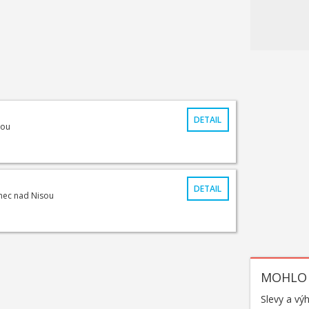
DETAIL
sou
DETAIL
onec nad Nisou
MOHLO 
Slevy a vý