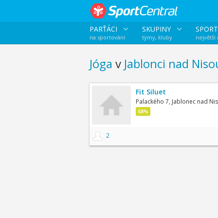
PARŤÁCI
SKUPINY
SPORT
na sportování
týmy, kluby
největší
Jóga
v
Jablonci nad Niso
Fit Siluet
Palackého 7, Jablonec nad Ni
68%
2