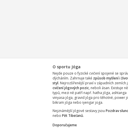
O sportu Jóga
Nejde pouze o fyzické cvičení spojené se spr
dýcháním. Zahrnuje také
způsob myšlení i živo
styl
. Nejrozšířenější praxí v západních zemích j
cvičení jógových pozic
, neboli ásan. Existuje ně
typů, mezi ně patří např. hatha jóga, ashtanga
vinyasa jóga, gravid jóga pro těhotné, power j
bikram jóga nebo iyengar joga.
Nejznámější jógové sestavy jsou
Pozdrav slunc
nebo
Pět Tibeťanů
.
Doporučujeme