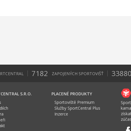
7182
3388
ORTCENTRAL
ZAPOJENÝCH SPORTOVIŠŤ
CENTRAL S.R.O.
PLACENÉ PRODUKTY
s
Sportoviště Premium
Sport
iích
Služby SportCentral Plus
kama
získ
ra
Inzerce
zúčas
eři
akt