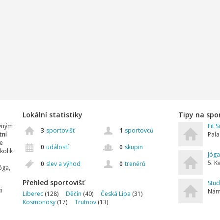
Lokální statistiky
Tipy na spo
ávným
Fit S
3
sportovišť
1
sportovců
tní
Pala
e
0
událostí
0
skupin
kolik
Jóga
5. K
0
slev a výhod
0
trenérů
óga,
Přehled sportovišť
Stud
i
Námě
Liberec
(128)
Děčín
(40)
Česká Lípa
(31)
Kosmonosy
(17)
Trutnov
(13)