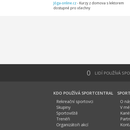
Jóga-online.cz
- Kurzy z domova s lektorem
dostupné pro všechny
0
LIDÍ POUŽÍVÁ SP
KDO POUŽÍVÁ SPORTCENTRAL
SPORT
Rekreační sportovci
O ná
Skupiny
V méd
Sportoviště
Karié
Trenéři
Partn
Organizátoři akcí
Kont