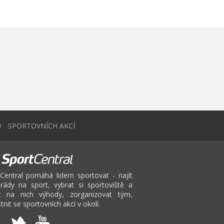
0
SPORTOVNÍCH AKCÍ
Central pomáhá lidem sportovat - najít
rády na sport, vybrat si sportoviště a
at na nich výhody, zorganizovat tým,
tnit se sportovních akcí v okolí.