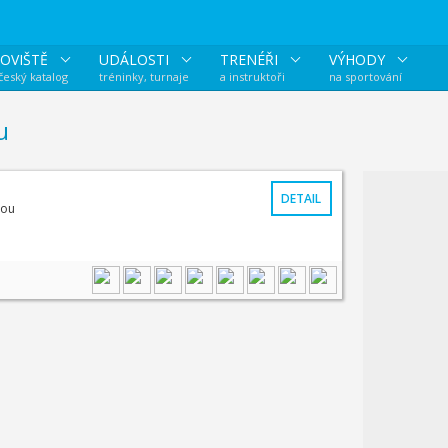
OVIŠTĚ
UDÁLOSTI
TRENÉŘI
VÝHODY
 český katalog
tréninky, turnaje
a instruktoři
na sportování
u
DETAIL
sou