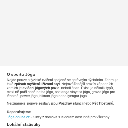
O sportu Jóga
Nejde pouze o fyzické cvičení spojené se správným dýcháním. Zahrnuje
také
způsob myšlení i životní styl
. Nejrozšířenější praxí v západních
zemích je
cvičení jógových pozic
, neboli ásan. Existuje několik typů,
mezi ně patří např. hatha jóga, ashtanga vinyasa jóga, gravid jóga pro
těhotné, power jóga, bikram jóga nebo iyengar joga.
Nejznámější jógové sestavy jsou
Pozdrav slunci
nebo
Pět Tibeťanů
.
Doporučujeme
Jóga-online.cz
- Kurzy z domova s lektorem dostupné pro všechny
Lokální statistiky