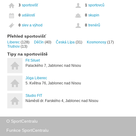
3
sportovišť
1
sportovců
0
událostí
0
skupin
0
slev a výhod
0
trenérů
Přehled sportovišť
Liberec
(128)
Děčín
(40)
Česká Lípa
(31)
Kosmonosy
(17)
Trutnov
(13)
Tipy na sportoviště
Fit Siluet
Palackého 7, Jablonec nad Nisou
Jóga Liberec
5. Května 76, Jablonec nad Nisou
Studio FIT
Náměstí dr. Farského 4, Jablonec nad Nisou
O SportCentralu
Funkce SportCentralu