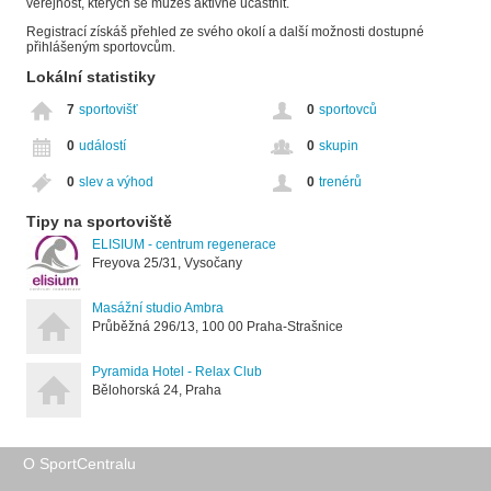
veřejnost, kterých se můžeš aktivně účastnit.
Registrací získáš přehled ze svého okolí a další možnosti dostupné
přihlášeným sportovcům.
Lokální statistiky
7
sportovišť
0
sportovců
0
událostí
0
skupin
0
slev a výhod
0
trenérů
Tipy na sportoviště
ELISIUM - centrum regenerace
Freyova 25/31, Vysočany
Masážní studio Ambra
Průběžná 296/13, 100 00 Praha-Strašnice
Pyramida Hotel - Relax Club
Bělohorská 24, Praha
O SportCentralu