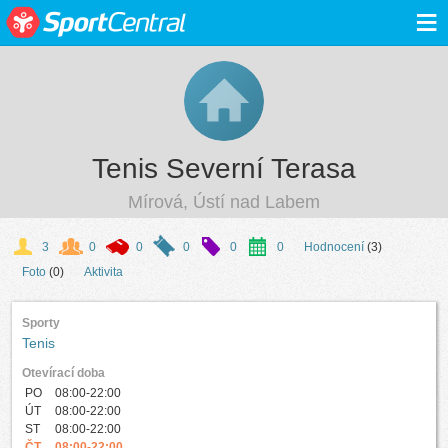
≡
Tenis Severní Terasa
Mírová, Ústí nad Labem
3
0
0
0
0
0
Hodnocení
(3)
Foto
(0)
Aktivita
Sporty
Tenis
Otevírací doba
PO
08:00-22:00
ÚT
08:00-22:00
ST
08:00-22:00
ČT
08:00-22:00