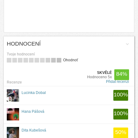
HODNOCENÍ
Tvoje hodnocení
Ohodnoť
SKVĚLÉ
84
%
Hodnoceno 5x
Přidat recenzi
Recenze
Lucinka Dobal
100
%
Hana Pášová
100
%
Dita Kubešová
50
%