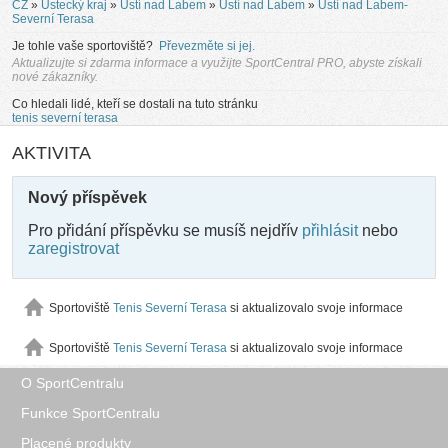
CZ
»
Ústecký kraj
»
Ústí nad Labem
»
Ústí nad Labem
»
Ústí nad Labem-
Severní Terasa
Je tohle vaše sportoviště?
Převezměte si jej.
Aktualizujte si zdarma informace a využijte SportCentral PRO, abyste získali
nové zákazníky.
Co hledali lidé, kteří se dostali na tuto stránku
tenis severní terasa
AKTIVITA
Nový příspěvek
Pro přidání příspěvku se musíš nejdřív
přihlásit
nebo
zaregistrovat
Sportoviště
Tenis Severní Terasa
si aktualizovalo svoje informace
Sportoviště
Tenis Severní Terasa
si aktualizovalo svoje informace
O SportCentralu
Funkce SportCentralu
Placené produkty