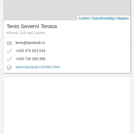
Leaflet
|
OpenStreetMap
|
Mapbox
Tenis Severní Terasa
Mírová, Ústí nad Labem
tenis@sportusti.cz
+420 475 623 534
+420 736 266 266
www.sportusti.cz/index.html