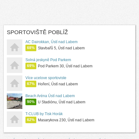
SPORTOVIŠTĚ POBLÍŽ
AC Dairokkan, Ústí nad Labem
68%
Stavbařů 5, Ústí nad Labem
Solná jeskyně Pod Parkem
69%
Pod Parkem 30, Ústí nad Labem
Více ucelove sportoviste
67%
Hoření, Ústí nad Labem
Beach Aréna Ústí nad Labem
90%
U Stadiónu, Ústí nad Labem
T-CLUB by Tisk Horák
62%
Masarykova 230, Ústí nad Labem