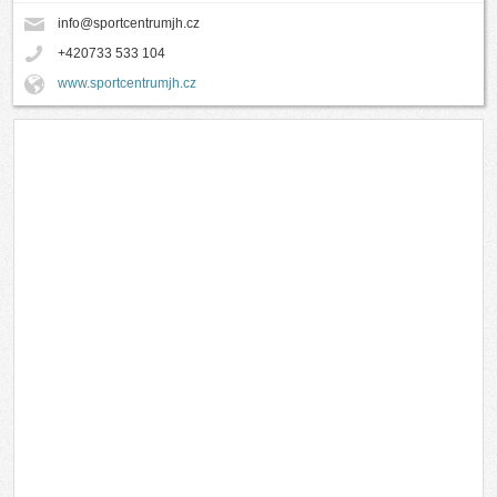
info@sportcentrumjh.cz
+420733 533 104
www.sportcentrumjh.cz