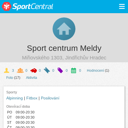
≡
Sport centrum Meldy
Miřiovského 1303, Jindřichův Hradec
3
0
0
0
0
0
Hodnocení
(1)
Foto
(17)
Aktivita
Sporty
Alpinning
|
Fitbox
|
Posilování
Otevírací doba
PO
09:00-20:30
ÚT
09:00-20:30
ST
09:00-20:30
ČT
09:00-20:30