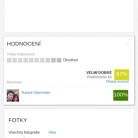
HODNOCENÍ
Tvoje hodnocení
Ohodnoť
VELMI DOBRÉ
67
%
Hodnoceno 6x
Přidat recenzi
Recenze
Radek Oberreiter
100
%
FOTKY
Všechny fotografie
Alba