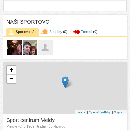
NAŠI SPORTOVCI
Sportovci
(3)
Skupiny
(0)
Trenéři
(0)
+
−
Leaflet
|
OpenStreetMap
|
Mapbox
Sport centrum Meldy
Miřiovského 1303, Jindřichův Hradec