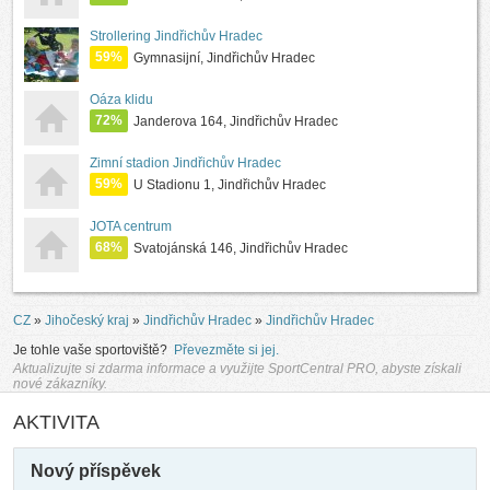
Strollering Jindřichův Hradec
59%
Gymnasijní, Jindřichův Hradec
Oáza klidu
72%
Janderova 164, Jindřichův Hradec
Zimní stadion Jindřichův Hradec
59%
U Stadionu 1, Jindřichův Hradec
JOTA centrum
68%
Svatojánská 146, Jindřichův Hradec
CZ
»
Jihočeský kraj
»
Jindřichův Hradec
»
Jindřichův Hradec
Je tohle vaše sportoviště?
Převezměte si jej.
Aktualizujte si zdarma informace a využijte SportCentral PRO, abyste získali
nové zákazníky.
AKTIVITA
Nový příspěvek