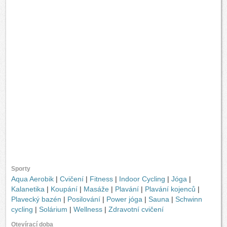
Sporty
Aqua Aerobik
|
Cvičení
|
Fitness
|
Indoor Cycling
|
Jóga
|
Kalanetika
|
Koupání
|
Masáže
|
Plavání
|
Plavání kojenců
|
Plavecký bazén
|
Posilování
|
Power jóga
|
Sauna
|
Schwinn
cycling
|
Solárium
|
Wellness
|
Zdravotní cvičení
Otevírací doba