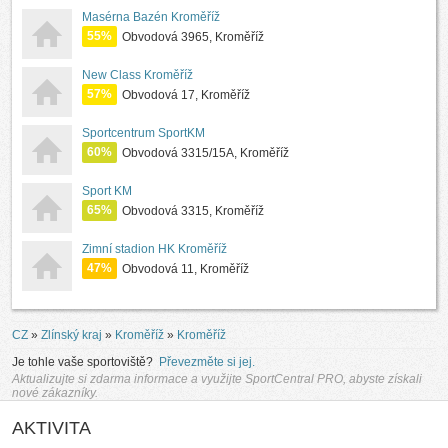
Masérna Bazén Kroměříž
55%
Obvodová 3965, Kroměříž
New Class Kroměříž
57%
Obvodová 17, Kroměříž
Sportcentrum SportKM
60%
Obvodová 3315/15A, Kroměříž
Sport KM
65%
Obvodová 3315, Kroměříž
Zimní stadion HK Kroměříž
47%
Obvodová 11, Kroměříž
CZ
»
Zlínský kraj
»
Kroměříž
»
Kroměříž
Je tohle vaše sportoviště?
Převezměte si jej.
Aktualizujte si zdarma informace a využijte SportCentral PRO, abyste získali
nové zákazníky.
AKTIVITA