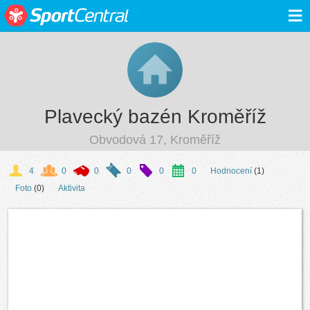
≡
Plavecký bazén Kroměříž
Obvodová 17, Kroměříž
4
0
0
0
0
0
Hodnocení
(1)
Foto
(0)
Aktivita