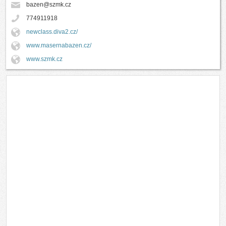
bazen@szmk.cz
774911918
newclass.diva2.cz/
www.masernabazen.cz/
www.szmk.cz