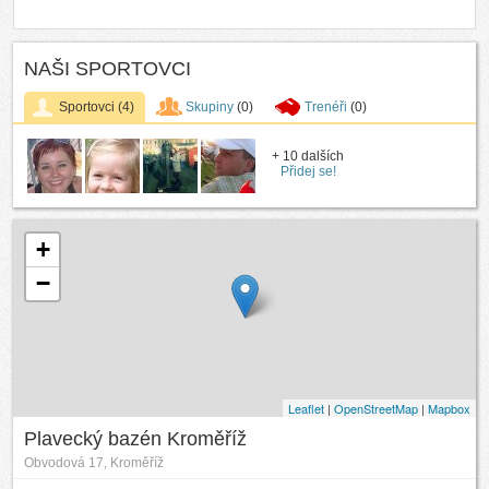
NAŠI SPORTOVCI
Sportovci
(4)
Skupiny
(0)
Trenéři
(0)
+ 10 dalších
Přidej se!
+
−
Leaflet
|
OpenStreetMap
|
Mapbox
Plavecký bazén Kroměříž
Obvodová 17, Kroměříž