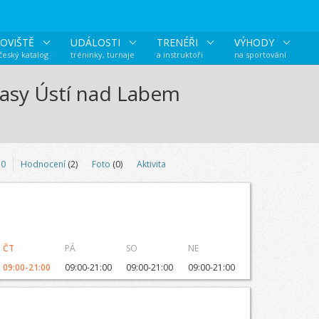
OVIŠTĚ
UDÁLOSTI
TRENÉŘI
VÝHODY
 český katalog
tréninky, turnaje
a instruktoři
na sportování
rasy Ústí nad Labem
0
Hodnocení
(2)
Foto
(0)
Aktivita
ČT
PÁ
SO
NE
09:00-21:00
09:00-21:00
09:00-21:00
09:00-21:00