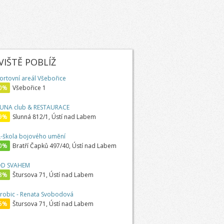
IŠTĚ POBLÍŽ
ortovní areál Všebořice
0%
Všebořice 1
UNA club & RESTAURACE
9%
Slunná 812/1, Ústí nad Labem
-škola bojového umění
0%
Bratří Čapků 497/40, Ústí nad Labem
D SVAHEM
8%
Štursova 71, Ústí nad Labem
robic - Renata Svobodová
5%
Štursova 71, Ústí nad Labem