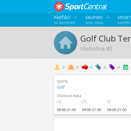
PARŤÁCI
SKUPINY
SPORT
na sportování
týmy, kluby
největší
Golf Club Te
Všebořice 80
2
0
0
0
0
Sporty
Golf
Otevírací doba
PO
ÚT
ST
09:00-21:00
09:00-21:00
09:00-21:00