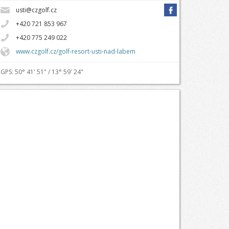
usti@czgolf.cz
+420 721 853 967
+420 775 249 022
www.czgolf.cz/golf-resort-usti-nad-labem
GPS: 50° 41' 51" / 13° 59' 24"