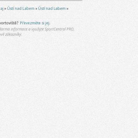
aj
»
Ústí nad Labem
»
Ústí nad Labem
»
portoviště?
Převezměte si jej.
 zdarma informace a využijte SportCentral PRO,
ové zákazníky.