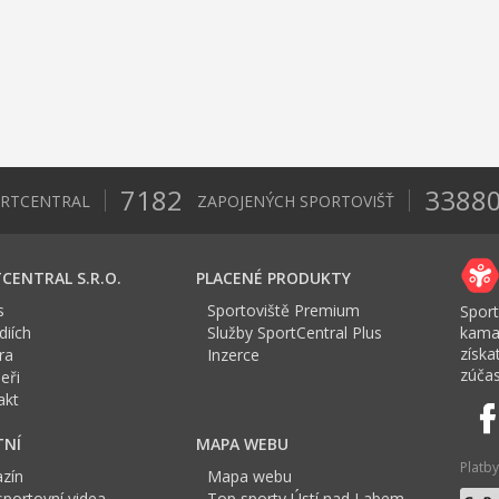
7182
3388
ORTCENTRAL
ZAPOJENÝCH SPORTOVIŠŤ
CENTRAL S.R.O.
PLACENÉ PRODUKTY
s
Sportoviště Premium
Sport
iích
Služby SportCentral Plus
kama
získ
ra
Inzerce
zúčas
eři
akt
TNÍ
MAPA WEBU
Platby
zín
Mapa webu
sportovní videa
Top sporty Ústí nad Labem