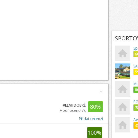
SPORTOV
Sp
6
SA
5
ML
8
PO
VELMI DOBRÉ
80
%
7
Hodnoceno 7x
Přidat recenzi
Ae
4
100
%