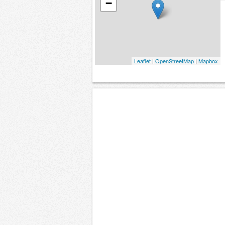
−
Leaflet
|
OpenStreetMap
|
Mapbox