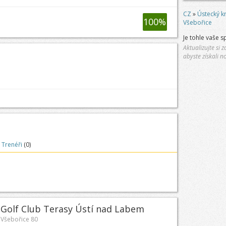
CZ
»
Ústecký kr
100
%
Všebořice
Je tohle vaše s
Aktualizujte si
abyste získali n
Trenéři
(0)
Golf Club Terasy Ústí nad Labem
Všebořice 80