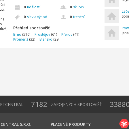
iční
0
událostí
0
skupin
tí,
Léče
Spor
0
slev a výhod
0
trenérů
 na
ko
Přehled sportovišť
Powe
livé,
Jana
Brno
(516)
Prostějov
(61)
Přerov
(41)
Kroměříž
(32)
Blansko
(29)
7182
3388
ORTCENTRAL
ZAPOJENÝCH SPORTOVIŠŤ
CENTRAL S.R.O.
PLACENÉ PRODUKTY