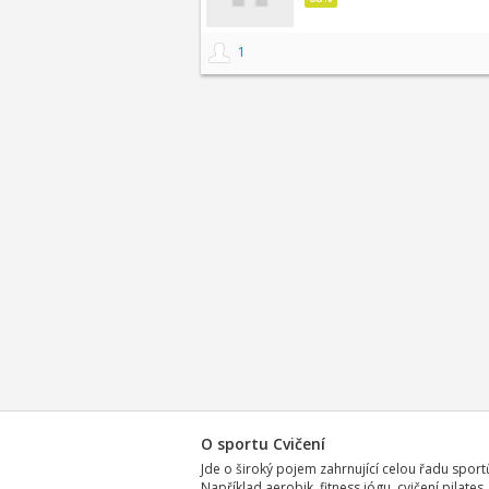
1
O sportu Cvičení
Jde o široký pojem zahrnující celou řadu sport
Například aerobik, fitness,jógu, cvičení pilates,