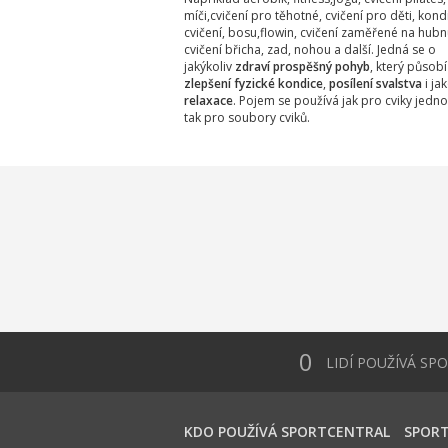
míči,cvičení pro těhotné, cvičení pro děti, kond
cvičení, bosu,flowin, cvičení zaměřené na hubnu
cvičení břicha, zad, nohou a další. Jedná se o
jakýkoliv
zdraví prospěšný pohyb
, který působí
zlepšení fyzické kondice
,
posílení svalstva
i ja
relaxace
. Pojem se používá jak pro cviky jednot
tak pro soubory cviků.
0
LIDÍ POUŽÍVÁ SP
KDO POUŽÍVÁ SPORTCENTRAL
SPORT