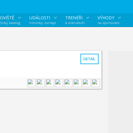
OVIŠTĚ
UDÁLOSTI
TRENÉŘI
VÝHODY
 český katalog
tréninky, turnaje
a instruktoři
na sportování
DETAIL