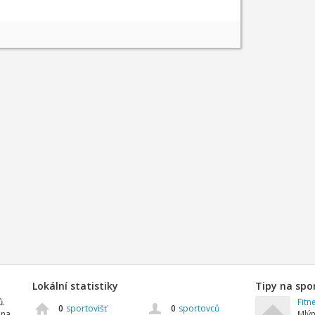
Lokální statistiky
Tipy na spo
ů.
Fitn
0
sportovišť
0
sportovců
 na
Mlýn