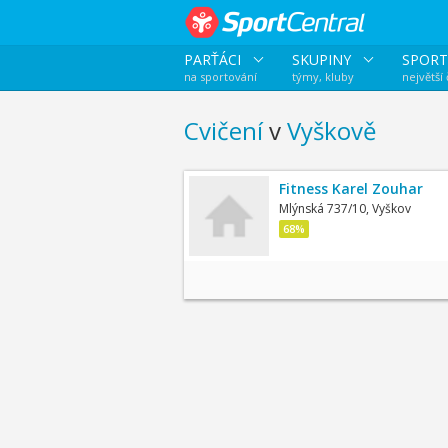
PARŤÁCI
SKUPINY
SPORT
na sportování
týmy, kluby
největší
Cvičení
v
Vyškově
Fitness Karel Zouhar
Mlýnská 737/10, Vyškov
68%