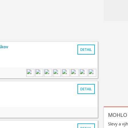
škov
DETAIL
DETAIL
MOHLO 
Slevy a vý