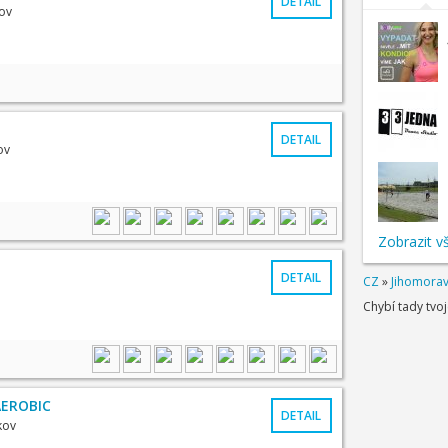
DETAIL
ov
DETAIL
ov
Zobrazit v
DETAIL
CZ
»
Jihomorav
Chybí tady tvo
AEROBIC
DETAIL
kov