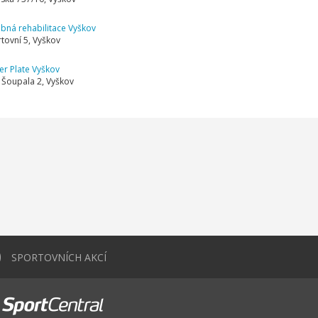
bná rehabilitace Vyškov
tovní 5, Vyškov
r Plate Vyškov
 Šoupala 2, Vyškov
0
SPORTOVNÍCH AKCÍ