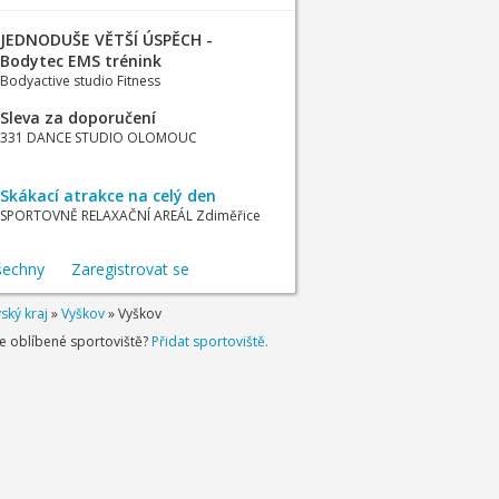
JEDNODUŠE VĚTŠÍ ÚSPĚCH -
Bodytec EMS trénink
Bodyactive studio Fitness
Sleva za doporučení
331 DANCE STUDIO OLOMOUC
Skákací atrakce na celý den
SPORTOVNĚ RELAXAČNÍ AREÁL Zdiměřice
šechny
Zaregistrovat se
ský kraj
»
Vyškov
»
Vyškov
je oblíbené sportoviště?
Přidat sportoviště.