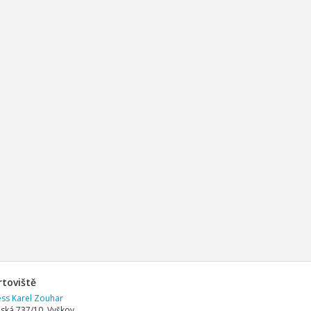
rtoviště
ess Karel Zouhar
ská 737/10, Vyškov