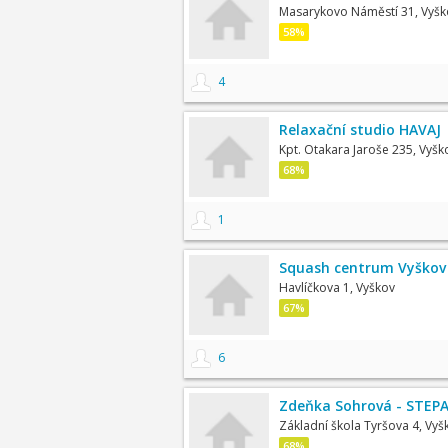
Masarykovo Náměstí 31, Vyšk
58%
4
Relaxační studio HAVAJ
Kpt. Otakara Jaroše 235, Vyšk
68%
1
Squash centrum Vyškov
Havlíčkova 1, Vyškov
67%
6
Zdeňka Sohrová - STEP
Základní škola Tyršova 4, Vyš
68%