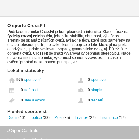
O sportu CrossFit
Podstatou tréninku CrossFit je
komplexnost
a
intenzita
. Klade důraz na
fyzický rozvoj celého těla
, jeho sílu, stabilitu, obratnost, výbušnost.
Trénink se skládá z různých cviků, avšak ne těch, které jsou zaměřeny na
určitou tělesnou partii, ale cviků, které zapojí celé tělo. Může jít na příklad
o mrtvý tah, sprinty, veslování, výpady, gymnastické cviky, aj. Důležitá je
obměna cviků,
CrossFit
se snaží vyvarovat cvičebnímu stereotypu. Klade
důraz na intenzita tréninku, výkonnost se měří v závislosti na čase a
cvičení probíhá na kruhovém principu, viz
Lokální statistiky
975
sportovišť
0
sportovců
0
událostí
0
skupin
0
slev a výhod
0
trenérů
Přehled sportovišť
Děčín
(40)
Teplice
(38)
Most
(35)
Litvínov
(27)
Litoměřice
(17)
O SportCentralu