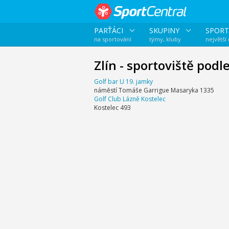
PARŤÁCI
SKUPINY
SPORT
na sportování
týmy, kluby
největší
Zlín - sportoviště podl
Golf bar U 19. jamky
náměstí Tomáše Garrigue Masaryka 1335
Golf Club Lázně Kostelec
Kostelec 493