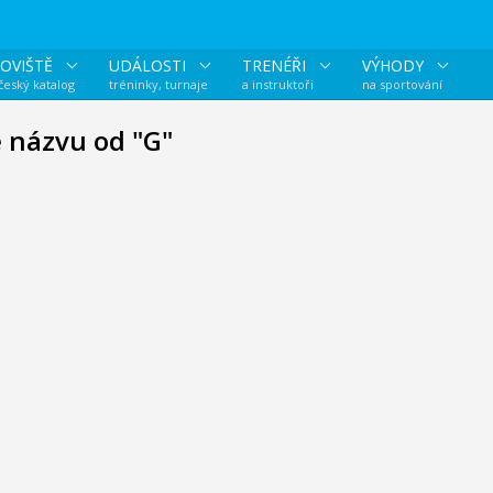
OVIŠTĚ
UDÁLOSTI
TRENÉŘI
VÝHODY
 český katalog
tréninky, turnaje
a instruktoři
na sportování
e názvu od "G"