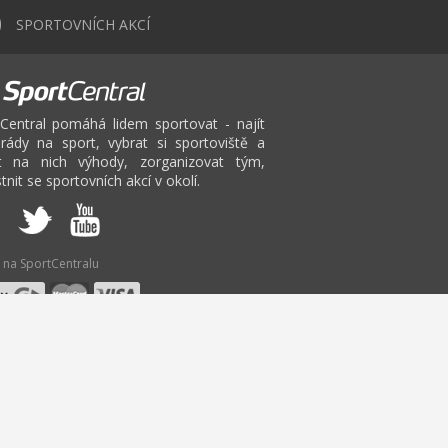
0
SPORTOVNÍCH AKCÍ
Central pomáhá lidem sportovat - najít
rády na sport, vybrat si sportoviště a
at na nich výhody, zorganizovat tým,
tnit se sportovních akcí v okolí.
 na SportCentralu
W
X
Y
Z
s ve Zlíně
Bruslení
Pole Dance
CrossFit Zlín