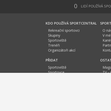
0
LIDÍ POUŽÍVÁ SP
KDO POUŽÍVÁ SPORTCENTRAL
SPORT
Rekreační sportovci
O ná
Skupiny
V méd
Sportoviště
Karié
Trenéři
Partn
Organizátoři akcí
Kont
PŘIDAT
OSTA
Sportoviště
Maga
Sportovce
TV - 
Skupinu
Anket
Trenéra
Spor
Událost
Sportoviště Zlín:
A
B
C
D
E
F
Fitness Zlín
Squash
Bowling Zlín
Spinning