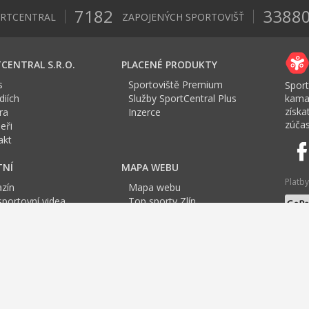
7182
3388
ORTCENTRAL
ZAPOJENÝCH SPORTOVIŠŤ
CENTRAL S.R.O.
PLACENÉ PRODUKTY
s
Sportoviště Premium
Sport
iích
Služby SportCentral Plus
kama
získ
ra
Inzerce
zúčas
eři
akt
TNÍ
MAPA WEBU
Platby
zín
Mapa webu
sportovní videa
Top sporty Zlín
a Sport roku
Jazyk
tovní mapa
G
H
I
J
K
L
M
N
O
P
Q
R
S
T
U
V
Tenis
Jóga
Cvičení pro těhotné
Cvičení
TRX Zlín
Badminton
Fitbox
Pilate