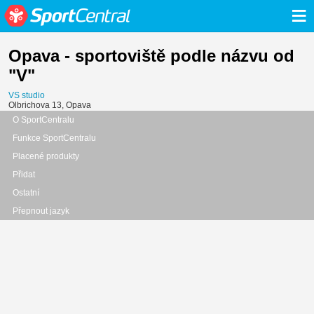
≡
Opava - sportoviště podle názvu od
"V"
VS studio
Olbrichova 13, Opava
O SportCentralu
Funkce SportCentralu
Placené produkty
Přidat
Ostatní
Přepnout jazyk