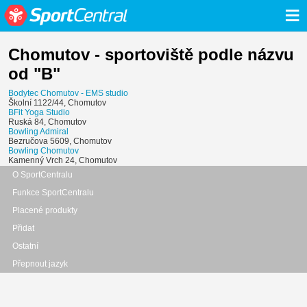
≡
Chomutov - sportoviště podle názvu
od "B"
Bodytec Chomutov - EMS studio
Školní 1122/44, Chomutov
BFit Yoga Studio
Ruská 84, Chomutov
Bowling Admiral
Bezručova 5609, Chomutov
Bowling Chomutov
Kamenný Vrch 24, Chomutov
O SportCentralu
Funkce SportCentralu
Placené produkty
Přidat
Ostatní
Přepnout jazyk