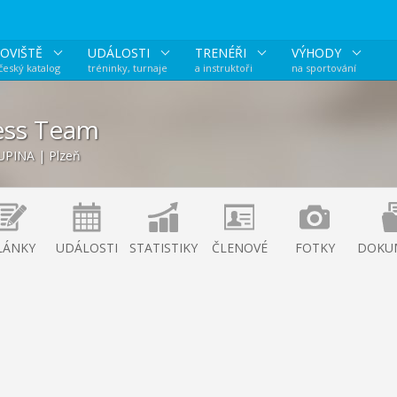
OVIŠTĚ
UDÁLOSTI
TRENÉŘI
VÝHODY
 český katalog
tréninky, turnaje
a instruktoři
na sportování
ess Team
UPINA | Plzeň
LÁNKY
UDÁLOSTI
STATISTIKY
ČLENOVÉ
FOTKY
DOKU