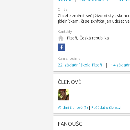
O nás
Chcete změnit svůj životní styl, skon
jídelníčkem, či se zkrátka jen udržet v
Kontakty
Plzeň, Česká republika
Kam chodíme
22. základní škola Plzeň
|
14.základn
ČLENOVÉ
Všichni členové (1)
|
Požádat o členství
FANOUŠCI