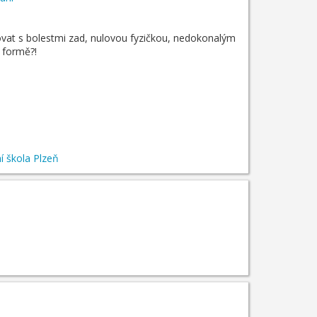
covat s bolestmi zad, nulovou fyzičkou, nedokonalým
e formě?!
í škola Plzeň