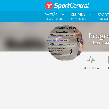
PARŤÁCI
SKUPINY
SPORT
na sportování
týmy, kluby
největší
Progr
1 členů | SK
AKTIVITA
Č