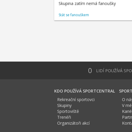
Skupina zatím nemá fanoušky
Stát se fanouškem
0
LIDÍ POUŽÍVÁ SP
KDO POUŽÍVÁ SPORTCENTRAL
SPORT
Rekreační sportovci
O ná
Skupiny
V méd
Sportoviště
Karié
Trenéři
Partn
Organizátoři akcí
Kont