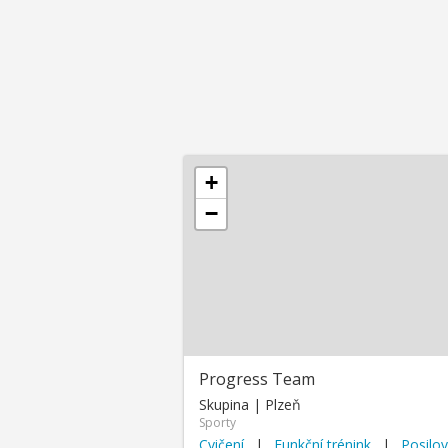
+
−
Progress Team
Skupina | Plzeň
Sporty
Cvičení
|
Funkční trénink
|
Posilov