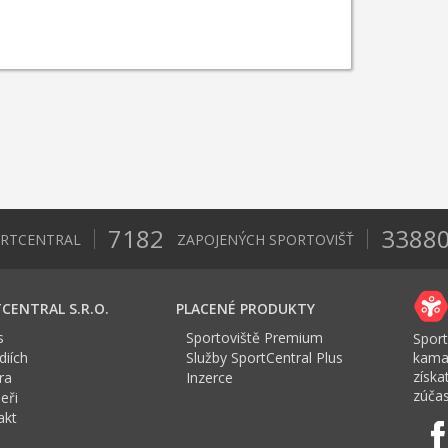
7182
3388
ORTCENTRAL
ZAPOJENÝCH SPORTOVIŠŤ
CENTRAL S.R.O.
PLACENÉ PRODUKTY
s
Sportoviště Premium
Sport
iích
Služby SportCentral Plus
kama
získ
ra
Inzerce
zúčas
eři
akt