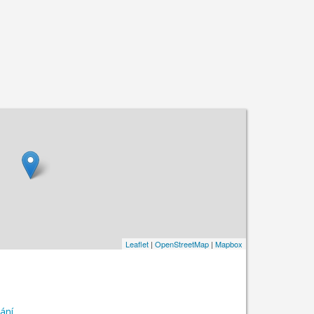
Leaflet
|
OpenStreetMap
|
Mapbox
ání