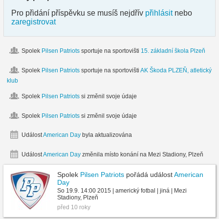
Pro přidání příspěvku se musíš nejdřív
přihlásit
nebo
zaregistrovat
Spolek
Pilsen Patriots
sportuje na sportovišti
15. základní škola Plzeň
Spolek
Pilsen Patriots
sportuje na sportovišti
AK Škoda PLZEŇ, atletický
klub
Spolek
Pilsen Patriots
si změnil svoje údaje
Spolek
Pilsen Patriots
si změnil svoje údaje
Událost
American Day
byla aktualizována
Událost
American Day
změnila místo konání na Mezi Stadiony, Plzeň
Spolek
Pilsen Patriots
pořádá událost
American
Day
So 19.9. 14:00 2015 | americký fotbal | jiná | Mezi
Stadiony, Plzeň
před 10 roky