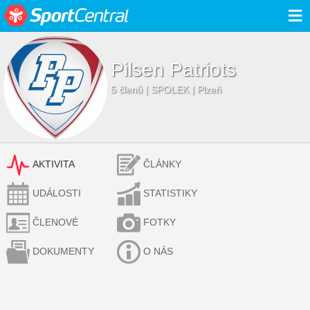
≡
Pilsen Patriots
5 členů | SPOLEK | Plzeň
AKTIVITA
ČLÁNKY
UDÁLOSTI
STATISTIKY
ČLENOVÉ
FOTKY
DOKUMENTY
O NÁS