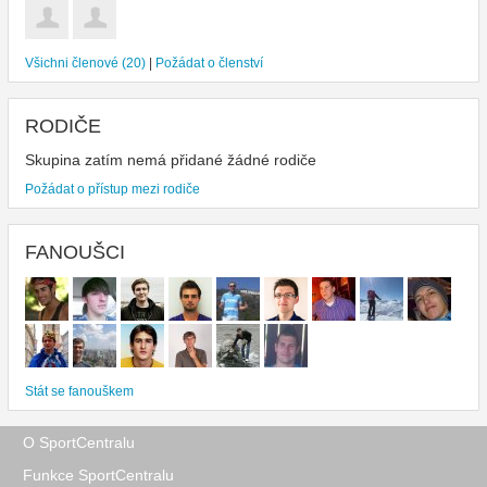
Všichni členové (20)
|
Požádat o členství
RODIČE
Skupina zatím nemá přidané žádné rodiče
Požádat o přístup mezi rodiče
FANOUŠCI
Stát se fanouškem
O SportCentralu
Funkce SportCentralu