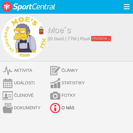
≡
Moe´s
20 členů | TÝM | Plzeň
Hledáme...
AKTIVITA
ČLÁNKY
UDÁLOSTI
STATISTIKY
ČLENOVÉ
FOTKY
DOKUMENTY
O NÁS