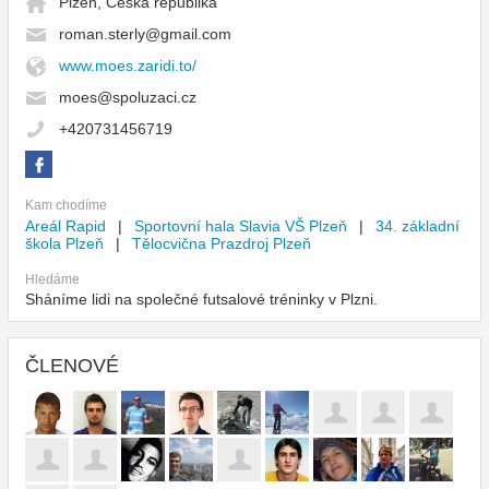
Plzeň, Česká republika
roman.sterly@gmail.com
www.moes.zaridi.to/
moes@spoluzaci.cz
+420731456719
Kam chodíme
Areál Rapid
|
Sportovní hala Slavia VŠ Plzeň
|
34. základní
škola Plzeň
|
Tělocvična Prazdroj Plzeň
Hledáme
Sháníme lidi na společné futsalové tréninky v Plzni.
ČLENOVÉ