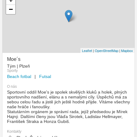
−
Leaflet
|
OpenStreetMap
|
Mapbox
Moe´s
Tým | Plzeň
Sporty
Beach fotbal
|
Futsal
O nás
Sportovní oddíl Moe's je spolek skvělých kluků a holek, plných
sportovního nadšení, elánu a s nemalými cíly. Úspěchů má za
sebou celou řadu a jistě jich ještě hodně přijde. Vítáme všechny
naše hráče i fanoušky.
Statutárním orgánem je správní rada, jejíž předsedou je Mírek
Hajný. Dalšími členy jsou Vláďa Sirotek, Ladislav Hellmayer,
František Straka a Honza Gubiš.
Kontakty