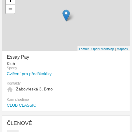
−
Leaflet
|
OpenStreetMap
|
Mapbox
Essay Pay
Klub
Sporty
Cvičení pro předškoláky
Kontakty
Žabovřeská 3, Brno
Kam chodíme
CLUB CLASSIC
ČLENOVÉ