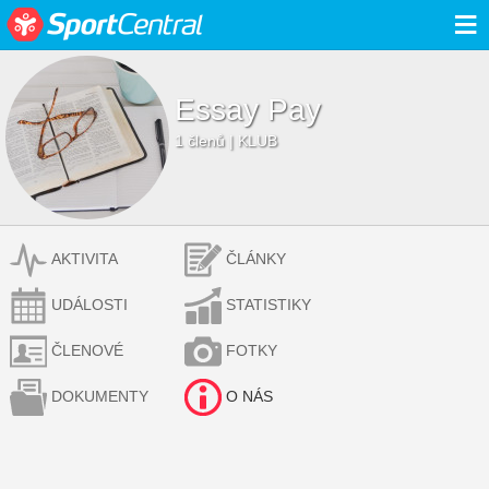
≡
Essay Pay
1 členů | KLUB
AKTIVITA
ČLÁNKY
UDÁLOSTI
STATISTIKY
ČLENOVÉ
FOTKY
DOKUMENTY
O NÁS