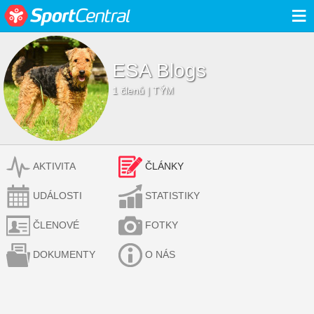
≡
ESA Blogs
1 členů | TÝM
AKTIVITA
ČLÁNKY
UDÁLOSTI
STATISTIKY
ČLENOVÉ
FOTKY
DOKUMENTY
O NÁS