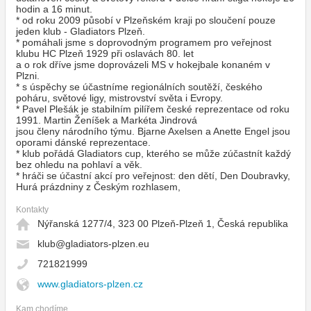
hodin a 16 minut.
* od roku 2009 působí v Plzeňském kraji po sloučení pouze
jeden klub - Gladiators Plzeň.
* pomáhali jsme s doprovodným programem pro veřejnost
klubu HC Plzeň 1929 při oslavách 80. let
a o rok dříve jsme doprovázeli MS v hokejbale konaném v
Plzni.
* s úspěchy se účastníme regionálních soutěží, českého
poháru, světové ligy, mistrovství světa i Evropy.
* Pavel Plešák je stabilním pilířem české reprezentace od roku
1991. Martin Ženíšek a Markéta Jindrová
jsou členy národního týmu. Bjarne Axelsen a Anette Engel jsou
oporami dánské reprezentace.
* klub pořádá Gladiators cup, kterého se může zúčastnít každý
bez ohledu na pohlaví a věk.
* hráči se účastní akcí pro veřejnost: den dětí, Den Doubravky,
Hurá prázdniny z Českým rozhlasem,
Kontakty
Nýřanská 1277/4, 323 00 Plzeň-Plzeň 1, Česká republika
klub@gladiators-plzen.eu
721821999
www.gladiators-plzen.cz
Kam chodíme