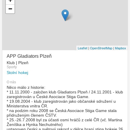
−
Leaflet
|
OpenStreetMap
|
Mapbox
APP Gladiators Plzeň
Klub | Plzeň
Sporty
Stolní hokej
O nás
Něco málo z historie:
* 11.11.2000 - založen klub Gladiators Plzeň / 24.11.2001 - klub
zaregistrován u České Asociace Stiga Game.
* 19.08.2004 - klub zaregistrován jako občanské sdružení u
Ministerstva vnitra ČR.
* na podzim roku 2008 se Česká Asociace Stiga Game stala
přidruženým členem ČSTV.
* 25.-26.7.2008 byl za účasti osmi hráčů z celé ČR (vč. Martina
Ženíška a Hynka Nechutného)
ustanoven český a světový rekord v délce hraní stiga hokeje 26