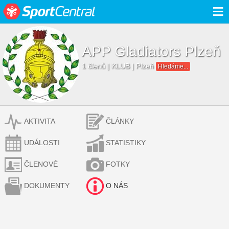
≡
APP Gladiators Plzeň
1 členů | KLUB | Plzeň
Hledáme...
AKTIVITA
ČLÁNKY
UDÁLOSTI
STATISTIKY
ČLENOVÉ
FOTKY
DOKUMENTY
O NÁS