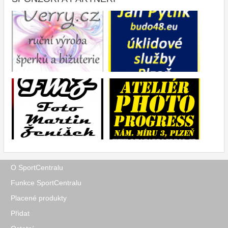
O SportCentralu
Funkce SportCentralu
Placené produkty
Přidat